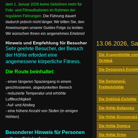
dem 1. Januar 2026 keine Gebühren mehr für
Foto- und Filmaufnahmen im Rahmen der
regulären Führungen
. Die Führung dauert
dadurch jedoch nicht länger. Wir bitten Sie, den
Anweisungen unserer Guides Folge zu leisten.
Wir wünschen Ihnen ein angenehmes Erlebnis!
13.06.2026, S
Hinweis und Empfehlung für Besucher
Sehr geehrte Besucher, der Besuch
der Höhle erfordert eine
Die Aragonithöhle von
Ochtiná
angemessene körperliche Fitness.
Die Demänová-Eishöh
Die Route beinhaltet:
Die Demänová-
- einen längeren Spaziergang in einem
Freiheitshöhle
geschlossenen, abgedunkelten Bereich
- reduzierte Temperatur und erhöhte
Luftfeuchtigkeit
Die Dobšiná-Eishöhle
- Auf- und Abstieg
Die Höhle Belianska
- eine höhere Anzahl von Stufen (in einigen
Höhlen)
Die Höhle Brestovská
Die Höhle Domica
Besonderer Hinweis für Personen
Die Höhle Driny