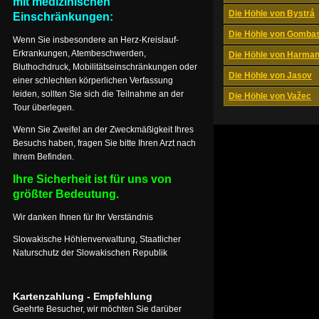
mit medizinischen
Die Höhle von Bystrá
Einschränkungen:
Die Höhle von Gomba
Wenn Sie insbesondere an Herz-Kreislauf-
Erkrankungen, Atembeschwerden,
Die Höhle von Harma
Bluthochdruck, Mobilitätseinschränkungen oder
Die Höhle von Jasov
einer schlechten körperlichen Verfassung
leiden, sollten Sie sich die Teilnahme an der
Die Höhle von Važec
Tour überlegen.
Wenn Sie Zweifel an der Zweckmäßigkeit Ihres
Besuchs haben, fragen Sie bitte Ihren Arzt nach
Ihrem Befinden.
Ihre Sicherheit ist für uns von
größter Bedeutung.
Wir danken Ihnen für Ihr Verständnis
Slowakische Höhlenverwaltung, Staatlicher
Naturschutz der Slowakischen Republik
Kartenzahlung - Empfehlung
Geehrte Besucher, wir möchten Sie darüber