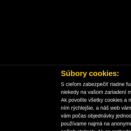
Súbory cookies:
S cieľom zabezpečiť riadne fu
niekedy na vašom zariadení ma
Ak povolíte všetky cookies a n
ním rýchlejšie, a náš web vá
vám počas objednávky jednodu
používame najmä na anonymnú