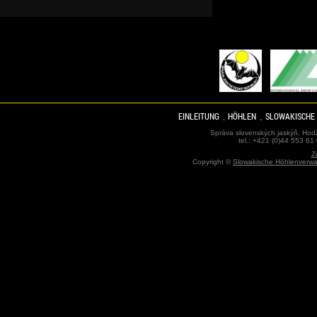
EINLEITUNG
HÖHLEN
SLOWAKISCHE
Správa slovenských jaskýň, Hodž
tel.: +421 (0)44 553 61
Z
Copyright ©
Slowakische Höhlenverwa