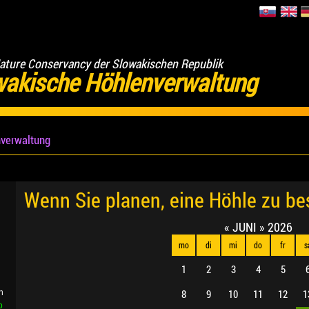
ature Conservancy der Slowakischen Republik
wakische Höhlenverwaltung
verwaltung
Wenn Sie planen, eine Höhle zu b
«
JUNI
»
2026
mo
di
mi
do
fr
s
1
2
3
4
5
8
9
10
11
12
1
n
b