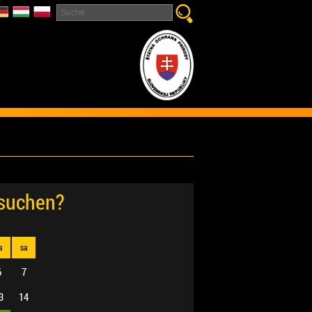
esuchen?
a
sa
6
7
3
14