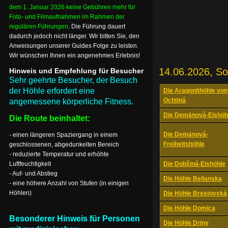
dem 1. Januar 2026 keine Gebühren mehr für
Foto- und Filmaufnahmen im Rahmen der
regulären Führungen
. Die Führung dauert
dadurch jedoch nicht länger. Wir bitten Sie, den
Anweisungen unserer Guides Folge zu leisten.
Wir wünschen Ihnen ein angenehmes Erlebnis!
14.06.2026, S
Hinweis und Empfehlung für Besucher
Sehr geehrte Besucher, der Besuch
der Höhle erfordert eine
Die Aragonithöhle von
Ochtiná
angemessene körperliche Fitness.
Die Demänová-Eishöh
Die Route beinhaltet:
Die Demänová-
- einen längeren Spaziergang in einem
Freiheitshöhle
geschlossenen, abgedunkelten Bereich
- reduzierte Temperatur und erhöhte
Luftfeuchtigkeit
Die Dobšiná-Eishöhle
- Auf- und Abstieg
Die Höhle Belianska
- eine höhere Anzahl von Stufen (in einigen
Höhlen)
Die Höhle Brestovská
Die Höhle Domica
Besonderer Hinweis für Personen
Die Höhle Driny