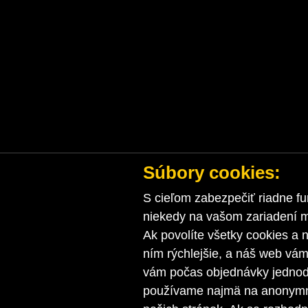
Súbory cookies:
S cieľom zabezpečiť riadne fu
niekedy na vašom zariadení ma
Ak povolíte všetky cookies a n
ním rýchlejšie, a náš web vá
vám počas objednávky jednodu
používame najmä na anonymnú