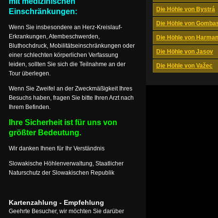
mit medizinischen
Die Höhle von Bystrá
Einschränkungen:
Die Höhle von Gomba
Wenn Sie insbesondere an Herz-Kreislauf-
Erkrankungen, Atembeschwerden,
Die Höhle von Harma
Bluthochdruck, Mobilitätseinschränkungen oder
Die Höhle von Jasov
einer schlechten körperlichen Verfassung
leiden, sollten Sie sich die Teilnahme an der
Die Höhle von Važec
Tour überlegen.
Wenn Sie Zweifel an der Zweckmäßigkeit Ihres
Besuchs haben, fragen Sie bitte Ihren Arzt nach
Ihrem Befinden.
Ihre Sicherheit ist für uns von
größter Bedeutung.
Wir danken Ihnen für Ihr Verständnis
Slowakische Höhlenverwaltung, Staatlicher
Naturschutz der Slowakischen Republik
Kartenzahlung - Empfehlung
Geehrte Besucher, wir möchten Sie darüber