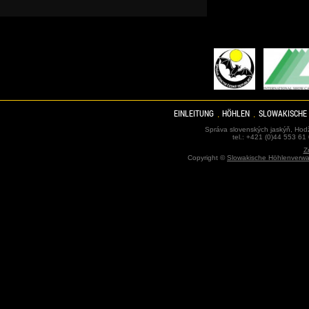
EINLEITUNG
HÖHLEN
SLOWAKISCHE
Správa slovenských jaskýň, Hodž
tel.: +421 (0)44 553 61
Z
Copyright ©
Slowakische Höhlenverwa