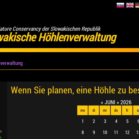
ature Conservancy der Slowakischen Republik
wakische Höhlenverwaltung
verwaltung
Wenn Sie planen, eine Höhle zu b
«
JUNI
»
2026
mo
di
mi
do
fr
s
1
2
3
4
5
8
9
10
11
12
1
n
b