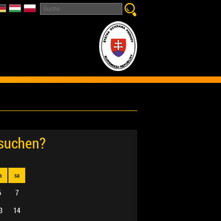
esuchen?
a
sa
6
7
3
14