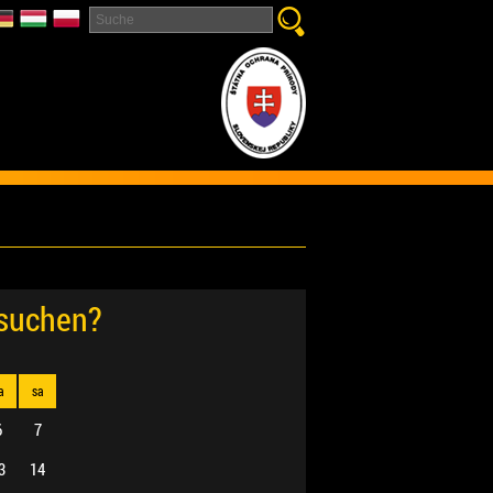
esuchen?
a
sa
6
7
3
14