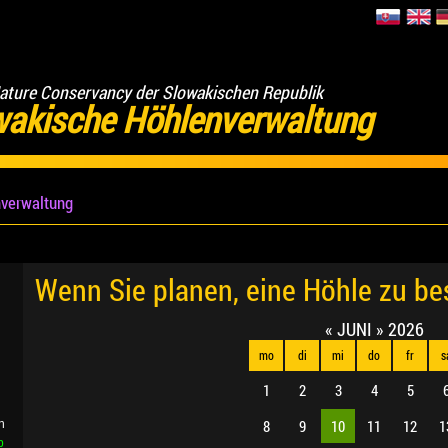
ature Conservancy der Slowakischen Republik
wakische Höhlenverwaltung
verwaltung
Wenn Sie planen, eine Höhle zu b
«
JUNI
»
2026
mo
di
mi
do
fr
s
1
2
3
4
5
8
9
10
11
12
1
n
b