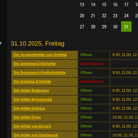
13
14
15
16
17
1
20
21
22
23
24
2
27
28
29
30
31
31.10.2025, Freitag
r
Die Aragonithöhle von Ochtiná
Öffnen
9:30, 11:00, 12
Die Demänová-Eishöhle
Geschlossen
Die Demänová-Freiheitshöhle
Öffnen
9:30, 11:00, 12
Die Dobšiná-Eishöhle
Geschlossen
Die Höhle Belianska
Öffnen
9:30, 11:00, 12
Die Höhle Brestovská
Öffnen
9:30, 11:00, 12
Die Höhle Domica
Öffnen
9:30, 11:00, 1
Die Höhle Driny
Öffnen
10:00, 11:30, 1
Die Höhle von Bystrá
Öffnen
9:30, 11:00, 12
Die Höhle von Gombasek
Öffnen
10:00, 11:30, 1