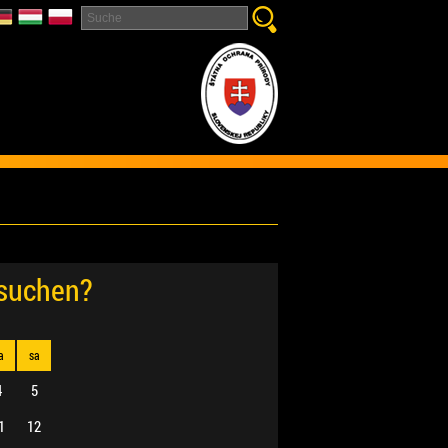
esuchen?
a
sa
4
5
1
12