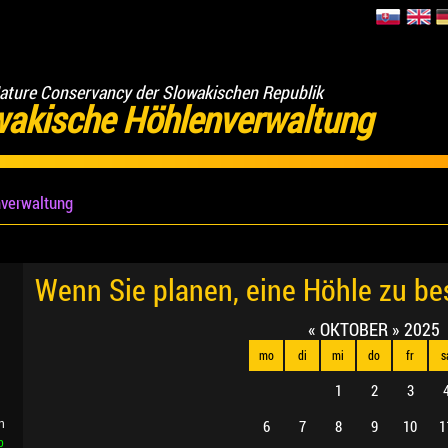
ature Conservancy der Slowakischen Republik
wakische Höhlenverwaltung
verwaltung
Wenn Sie planen, eine Höhle zu b
«
OKTOBER
»
2025
mo
di
mi
do
fr
s
1
2
3
6
7
8
9
10
1
n
b