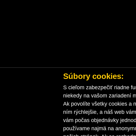
Súbory cookies:
S cieľom zabezpečiť riadne fu
niekedy na vašom zariadení ma
Ak povolíte všetky cookies a n
ním rýchlejšie, a náš web vá
vám počas objednávky jednodu
používame najmä na anonymnú