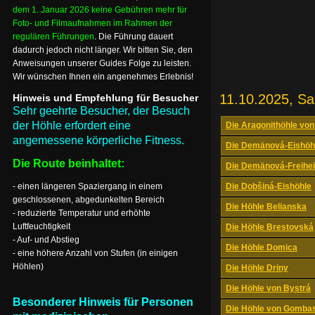
dem 1. Januar 2026 keine Gebühren mehr für
Foto- und Filmaufnahmen im Rahmen der
regulären Führungen
. Die Führung dauert
dadurch jedoch nicht länger. Wir bitten Sie, den
Anweisungen unserer Guides Folge zu leisten.
Wir wünschen Ihnen ein angenehmes Erlebnis!
11.10.2025, S
Hinweis und Empfehlung für Besucher
Sehr geehrte Besucher, der Besuch
der Höhle erfordert eine
Die Aragonithöhle von
angemessene körperliche Fitness.
Die Demänová-Eishöh
Die Route beinhaltet:
Die Demänová-Freihei
- einen längeren Spaziergang in einem
Die Dobšiná-Eishöhle
geschlossenen, abgedunkelten Bereich
Die Höhle Belianska
- reduzierte Temperatur und erhöhte
Luftfeuchtigkeit
Die Höhle Brestovská
- Auf- und Abstieg
Die Höhle Domica
- eine höhere Anzahl von Stufen (in einigen
Höhlen)
Die Höhle Driny
Die Höhle von Bystrá
Besonderer Hinweis für Personen
Die Höhle von Gomba