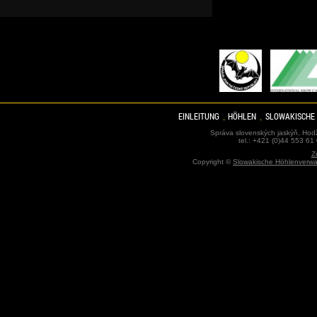
EINLEITUNG
HÖHLEN
SLOWAKISCHE
Správa slovenských jaskýň, Hodž
tel.: +421 (0)44 553 61
Z
Copyright ©
Slowakische Höhlenverwa