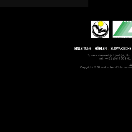
EINLEITUNG
HÖHLEN
SLOWAKISCHE
Správa slovenských jaskýň, Hodž
tel.: +421 (0)44 553 61
Z
Copyright ©
Slowakische Höhlenverwa