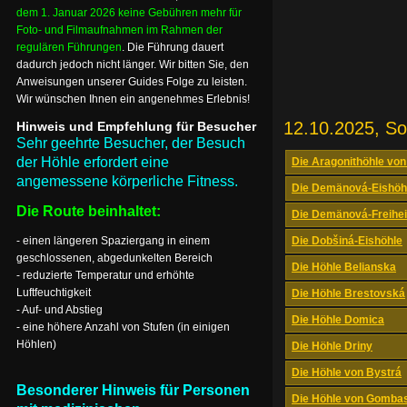
dem 1. Januar 2026 keine Gebühren mehr für
Foto- und Filmaufnahmen im Rahmen der
regulären Führungen
. Die Führung dauert
dadurch jedoch nicht länger. Wir bitten Sie, den
Anweisungen unserer Guides Folge zu leisten.
Wir wünschen Ihnen ein angenehmes Erlebnis!
12.10.2025, S
Hinweis und Empfehlung für Besucher
Sehr geehrte Besucher, der Besuch
der Höhle erfordert eine
Die Aragonithöhle von
angemessene körperliche Fitness.
Die Demänová-Eishöh
Die Route beinhaltet:
Die Demänová-Freihei
- einen längeren Spaziergang in einem
Die Dobšiná-Eishöhle
geschlossenen, abgedunkelten Bereich
Die Höhle Belianska
- reduzierte Temperatur und erhöhte
Luftfeuchtigkeit
Die Höhle Brestovská
- Auf- und Abstieg
Die Höhle Domica
- eine höhere Anzahl von Stufen (in einigen
Höhlen)
Die Höhle Driny
Die Höhle von Bystrá
Besonderer Hinweis für Personen
Die Höhle von Gomba