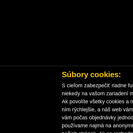
Súbory cookies:
S cieľom zabezpečiť riadne fu
niekedy na vašom zariadení ma
Ak povolíte všetky cookies a n
ním rýchlejšie, a náš web vá
vám počas objednávky jednodu
používame najmä na anonymnú