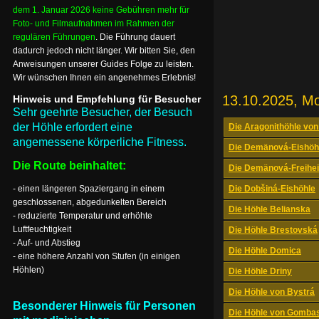
dem 1. Januar 2026 keine Gebühren mehr für
Foto- und Filmaufnahmen im Rahmen der
regulären Führungen
. Die Führung dauert
dadurch jedoch nicht länger. Wir bitten Sie, den
Anweisungen unserer Guides Folge zu leisten.
Wir wünschen Ihnen ein angenehmes Erlebnis!
13.10.2025, M
Hinweis und Empfehlung für Besucher
Sehr geehrte Besucher, der Besuch
der Höhle erfordert eine
Die Aragonithöhle von
angemessene körperliche Fitness.
Die Demänová-Eishöh
Die Route beinhaltet:
Die Demänová-Freihei
- einen längeren Spaziergang in einem
Die Dobšiná-Eishöhle
geschlossenen, abgedunkelten Bereich
Die Höhle Belianska
- reduzierte Temperatur und erhöhte
Luftfeuchtigkeit
Die Höhle Brestovská
- Auf- und Abstieg
Die Höhle Domica
- eine höhere Anzahl von Stufen (in einigen
Höhlen)
Die Höhle Driny
Die Höhle von Bystrá
Besonderer Hinweis für Personen
Die Höhle von Gomba