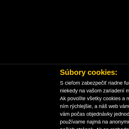
Súbory cookies:
S cieľom zabezpečiť riadne fu
niekedy na vašom zariadení ma
Ak povolíte všetky cookies a n
ním rýchlejšie, a náš web vá
vám počas objednávky jednodu
používame najmä na anonymnú