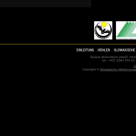
EINLEITUNG
HÖHLEN
SLOWAKISCHE
Správa slovenských jaskýň, Hodž
tel.: +421 (0)44 553 61
Z
Copyright ©
Slowakische Höhlenverwa