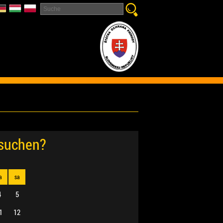
esuchen?
a
sa
4
5
1
12