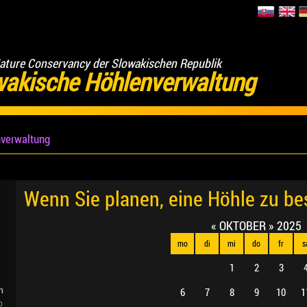
ature Conservancy der Slowakischen Republik
wakische Höhlenverwaltung
verwaltung
Wenn Sie planen, eine Höhle zu b
«
OKTOBER
»
2025
mo
di
mi
do
fr
s
1
2
3
6
7
8
9
10
1
n
b