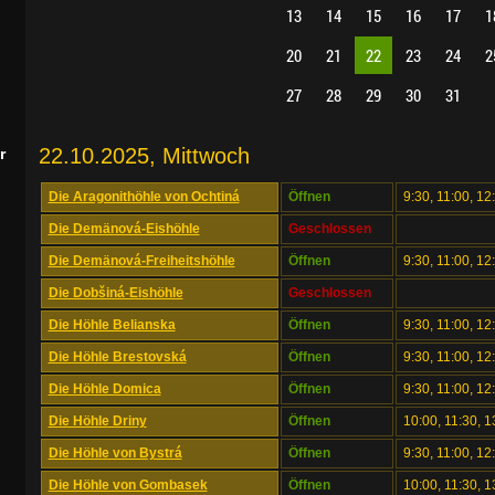
13
14
15
16
17
1
20
21
22
23
24
2
27
28
29
30
31
22.10.2025, Mittwoch
r
Die Aragonithöhle von Ochtiná
Öffnen
9:30, 11:00, 12
Die Demänová-Eishöhle
Geschlossen
Die Demänová-Freiheitshöhle
Öffnen
9:30, 11:00, 12
Die Dobšiná-Eishöhle
Geschlossen
Die Höhle Belianska
Öffnen
9:30, 11:00, 12
Die Höhle Brestovská
Öffnen
9:30, 11:00, 12
Die Höhle Domica
Öffnen
9:30, 11:00, 1
Die Höhle Driny
Öffnen
10:00, 11:30, 1
Die Höhle von Bystrá
Öffnen
9:30, 11:00, 12
Die Höhle von Gombasek
Öffnen
10:00, 11:30, 1