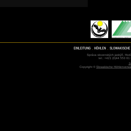
EINLEITUNG
HÖHLEN
SLOWAKISCHE
Správa slovenských jaskýň, Hodž
tel.: +421 (0)44 553 61
Z
Copyright ©
Slowakische Höhlenverwa