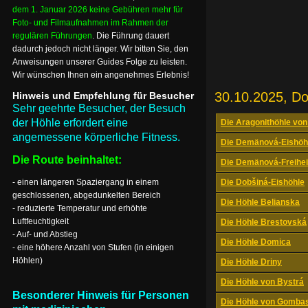
dem 1. Januar 2026 keine Gebühren mehr für
Foto- und Filmaufnahmen im Rahmen der
regulären Führungen
. Die Führung dauert
dadurch jedoch nicht länger. Wir bitten Sie, den
Anweisungen unserer Guides Folge zu leisten.
Wir wünschen Ihnen ein angenehmes Erlebnis!
30.10.2025, D
Hinweis und Empfehlung für Besucher
Sehr geehrte Besucher, der Besuch
der Höhle erfordert eine
Die Aragonithöhle von
angemessene körperliche Fitness.
Die Demänová-Eishöh
Die Route beinhaltet:
Die Demänová-Freihei
- einen längeren Spaziergang in einem
Die Dobšiná-Eishöhle
geschlossenen, abgedunkelten Bereich
Die Höhle Belianska
- reduzierte Temperatur und erhöhte
Luftfeuchtigkeit
Die Höhle Brestovská
- Auf- und Abstieg
Die Höhle Domica
- eine höhere Anzahl von Stufen (in einigen
Höhlen)
Die Höhle Driny
Die Höhle von Bystrá
Besonderer Hinweis für Personen
Die Höhle von Gomba