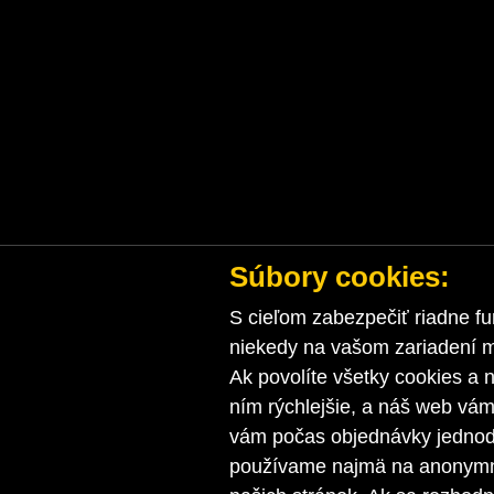
Súbory cookies:
S cieľom zabezpečiť riadne fu
niekedy na vašom zariadení ma
Ak povolíte všetky cookies a n
ním rýchlejšie, a náš web vá
vám počas objednávky jednodu
používame najmä na anonymnú