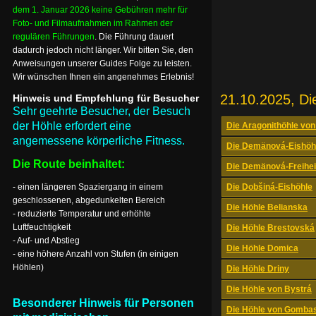
dem 1. Januar 2026 keine Gebühren mehr für
Foto- und Filmaufnahmen im Rahmen der
regulären Führungen
. Die Führung dauert
dadurch jedoch nicht länger. Wir bitten Sie, den
Anweisungen unserer Guides Folge zu leisten.
Wir wünschen Ihnen ein angenehmes Erlebnis!
21.10.2025, Di
Hinweis und Empfehlung für Besucher
Sehr geehrte Besucher, der Besuch
der Höhle erfordert eine
Die Aragonithöhle von
angemessene körperliche Fitness.
Die Demänová-Eishöh
Die Route beinhaltet:
Die Demänová-Freihei
- einen längeren Spaziergang in einem
Die Dobšiná-Eishöhle
geschlossenen, abgedunkelten Bereich
Die Höhle Belianska
- reduzierte Temperatur und erhöhte
Luftfeuchtigkeit
Die Höhle Brestovská
- Auf- und Abstieg
Die Höhle Domica
- eine höhere Anzahl von Stufen (in einigen
Höhlen)
Die Höhle Driny
Die Höhle von Bystrá
Besonderer Hinweis für Personen
Die Höhle von Gomba