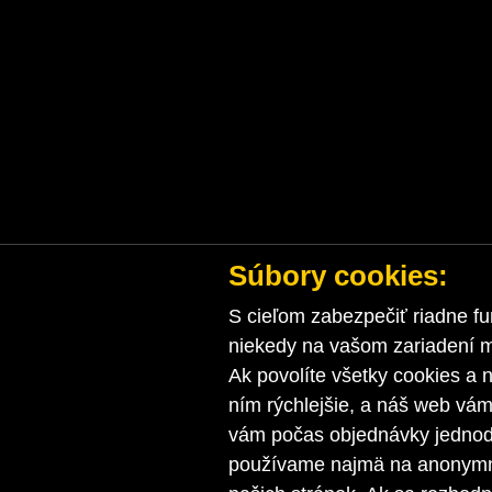
Súbory cookies:
S cieľom zabezpečiť riadne fu
niekedy na vašom zariadení ma
Ak povolíte všetky cookies a n
ním rýchlejšie, a náš web vá
vám počas objednávky jednodu
používame najmä na anonymnú