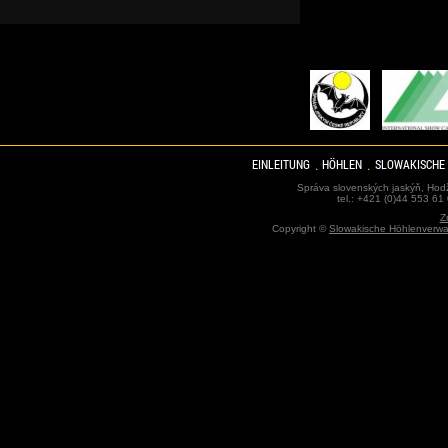
EINLEITUNG
HÖHLEN
SLOWAKISCHE
Správa slovenských jaskýň, Hodž
tel.: +421 (0)44 553 61
Z
Copyright ©
Slowakische Höhlenverwa