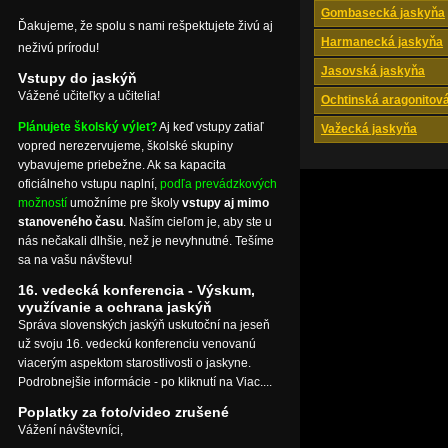
Gombasecká jaskyňa
Ďakujeme, že spolu s nami rešpektujete živú aj
Harmanecká jaskyňa
neživú prírodu!
Jasovská jaskyňa
Vstupy do jaskýň
Vážené učiteľky a učitelia!
Ochtinská aragonitov
Plánujete školský výlet?
Aj keď vstupy zatiaľ
Važecká jaskyňa
vopred nerezervujeme, školské skupiny
vybavujeme priebežne. Ak sa kapacita
oficiálneho vstupu naplní,
podľa prevádzkových
možností
umožníme pre školy
vstupy aj mimo
stanoveného času
. Naším cieľom je, aby ste u
nás nečakali dlhšie, než je nevyhnutné. Tešíme
sa na vašu návštevu!
16. vedecká konferencia - Výskum,
využívanie a ochrana jaskýň
Správa slovenských jaskýň uskutoční na jeseň
už svoju 16. vedeckú konferenciu venovanú
viacerým aspektom starostlivosti o jaskyne.
Podrobnejšie informácie - po kliknutí na Viac....
Poplatky za foto/video zrušené
Vážení návštevníci,