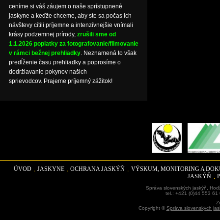
ceníme si váš záujem o naše sprístupnené
jaskyne a keďže chceme, aby ste sa počas ich
návštevy cítili príjemne a intenzívnejšie vnímali
krásy podzemnej prírody,
zrušili sme od
1.1.2026 poplatky za fotografovanie/filmovanie
v rámci bežnej prehliadky
. Neznamená to však
predĺženie času prehliadky a poprosíme o
dodržiavanie pokynov našich
sprievodcov. Prajeme príjemný zážitok!
ÚVOD
JASKYNE
OCHRANA JASKÝŇ
VÝSKUM, MONITORING A DO
JASKÝŇ
Správa slovenských jaskýň, Hodž
tel.: +421 (0)44 553 61
Z
Copyright ©
Správa slovenských jas