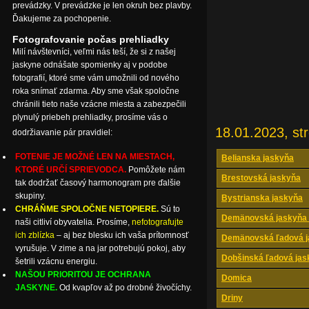
prevádzky. V prevádzke je len okruh bez plavby.
Ďakujeme za pochopenie.
Fotografovanie počas prehliadky
Milí návštevníci, veľmi nás teší, že si z našej
jaskyne odnášate spomienky aj v podobe
fotografií, ktoré sme vám umožnili od nového
roka snímať zdarma. Aby sme však spoločne
chránili tieto naše vzácne miesta a zabezpečili
plynulý priebeh prehliadky, prosíme vás o
18.01.2023, st
dodržiavanie pár pravidiel:
FOTENIE JE MOŽNÉ LEN NA MIESTACH,
Belianska jaskyňa
KTORÉ URČÍ SPRIEVODCA.
Pomôžete nám
Brestovská jaskyňa
tak dodržať časový harmonogram pre ďalšie
skupiny.
Bystrianska jaskyňa
CHRÁŇME SPOLOČNE NETOPIERE.
Sú to
Demänovská jaskyňa 
naši citliví obyvatelia. Prosíme,
nefotografujte
ich zblízka
– aj bez blesku ich vaša prítomnosť
Demänovská ľadová j
vyrušuje. V zime a na jar potrebujú pokoj, aby
Dobšinská ľadová jas
šetrili vzácnu energiu.
NAŠOU PRIORITOU JE OCHRANA
Domica
JASKYNE.
Od kvapľov až po drobné živočíchy.
Driny