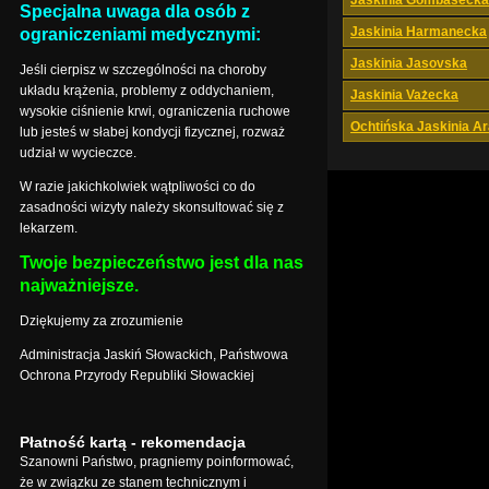
Jaskinia Gombasecka
Specjalna uwaga dla osób z
Jaskinia Harmanecka
ograniczeniami medycznymi:
Jaskinia Jasovska
Jeśli cierpisz w szczególności na choroby
układu krążenia, problemy z oddychaniem,
Jaskinia Vażecka
wysokie ciśnienie krwi, ograniczenia ruchowe
Ochtińska Jaskinia A
lub jesteś w słabej kondycji fizycznej, rozważ
udział w wycieczce.
W razie jakichkolwiek wątpliwości co do
zasadności wizyty należy skonsultować się z
lekarzem.
Twoje bezpieczeństwo jest dla nas
najważniejsze.
Dziękujemy za zrozumienie
Administracja Jaskiń Słowackich, Państwowa
Ochrona Przyrody Republiki Słowackiej
Płatność kartą - rekomendacja
Szanowni Państwo, pragniemy poinformować,
że w związku ze stanem technicznym i