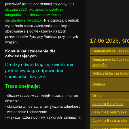
podziwiać piękno podziemnej przyrody,
od 1
stycznia 2026 roku znosimy opłaty za
fotografowanie/filmowanie w ramach
standardowej wycieczki
. Nie oznacza to jednak
wydłużenia czasu zwiedzania i prosimy o
stosowanie się do wskazówek naszych
przewodników. Życzymy Państwu przyjemnych
17.06.2026, śr
wrażeń!
Komunikat i zalecenia dla
Demianowska Jaskini
odwiedzających
Demianowska Jaskini
Drodzy odwiedzający, zwiedzanie
Wolności
jaskini wymaga odpowiedniej
Dobszyńska Jaskinia
sprawności fizycznej.
Domica
Trasa obejmuje:
- dłuższy spacer w zamkniętym, zaciemnionym
Driny
obszarze
Jaskinia Bielańska
- obniżona temperatura i zwiększona wilgotność
- wchodzenie i schodzenie
Jaskinia Brestovska
- większa liczba stopni (w niektórych jaskiniach).
Jaskinia Bystrianska