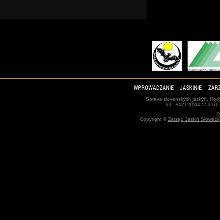
WPROWADZANIE
JASKINIE
ZARZ
Správa slovenských jaskýň, Hodž
tel.: +421 (0)44 553 61
Z
Copyright ©
Zarząd Jaskiń Słowack