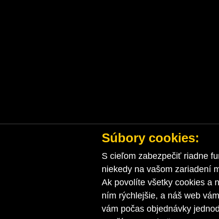
Súbory cookies:
S cieľom zabezpečiť riadne fu
niekedy na vašom zariadení ma
Ak povolíte všetky cookies a n
ním rýchlejšie, a náš web vá
vám počas objednávky jednodu