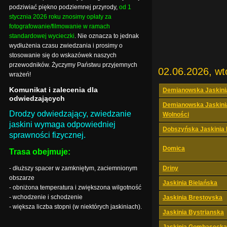
podziwiać piękno podziemnej przyrody,
od 1
stycznia 2026 roku znosimy opłaty za
fotografowanie/filmowanie w ramach
standardowej wycieczki
. Nie oznacza to jednak
wydłużenia czasu zwiedzania i prosimy o
stosowanie się do wskazówek naszych
przewodników. Życzymy Państwu przyjemnych
02.06.2026, wt
wrażeń!
Komunikat i zalecenia dla
Demianowska Jaskini
odwiedzających
Demianowska Jaskini
Drodzy odwiedzający, zwiedzanie
Wolności
jaskini wymaga odpowiedniej
Dobszyńska Jaskinia
sprawności fizycznej.
Domica
Trasa obejmuje:
- dłuższy spacer w zamkniętym, zaciemnionym
Driny
obszarze
Jaskinia Bielańska
- obniżona temperatura i zwiększona wilgotność
- wchodzenie i schodzenie
Jaskinia Brestovska
- większa liczba stopni (w niektórych jaskiniach).
Jaskinia Bystrianska