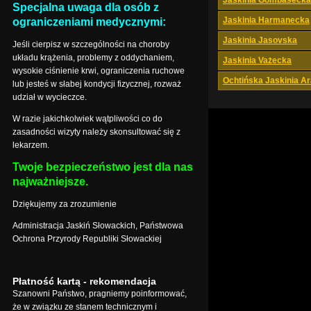
Jaskinia Gombasecka
Specjalna uwaga dla osób z
Jaskinia Harmanecka
ograniczeniami medycznymi:
Jaskinia Jasovska
Jeśli cierpisz w szczególności na choroby
układu krążenia, problemy z oddychaniem,
Jaskinia Vażecka
wysokie ciśnienie krwi, ograniczenia ruchowe
Ochtińska Jaskinia A
lub jesteś w słabej kondycji fizycznej, rozważ
udział w wycieczce.
W razie jakichkolwiek wątpliwości co do
zasadności wizyty należy skonsultować się z
lekarzem.
Twoje bezpieczeństwo jest dla nas
najważniejsze.
Dziękujemy za zrozumienie
Administracja Jaskiń Słowackich, Państwowa
Ochrona Przyrody Republiki Słowackiej
Płatność kartą - rekomendacja
Szanowni Państwo, pragniemy poinformować,
że w związku ze stanem technicznym i