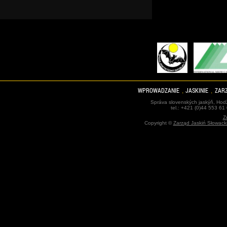
WPROWADZANIE
JASKINIE
ZARZ
Správa slovenských jaskýň, Hodž
tel.: +421 (0)44 553 61
Z
Copyright ©
Zarząd Jaskiń Słowack