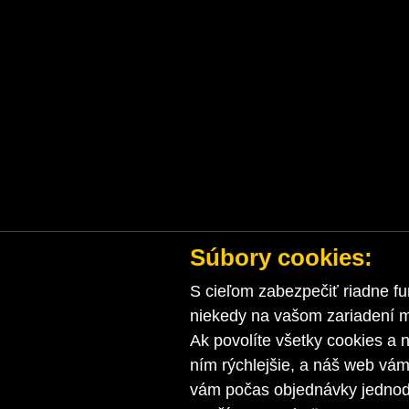
Súbory cookies:
S cieľom zabezpečiť riadne fu
niekedy na vašom zariadení ma
Ak povolíte všetky cookies a n
ním rýchlejšie, a náš web vá
vám počas objednávky jednodu