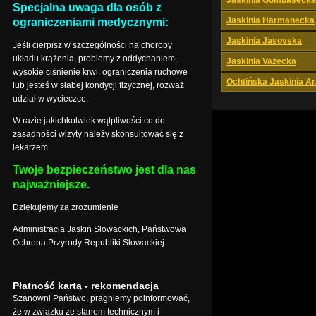
Jaskinia Gombasecka
Specjalna uwaga dla osób z
Jaskinia Harmanecka
ograniczeniami medycznymi:
Jaskinia Jasovska
Jeśli cierpisz w szczególności na choroby
układu krążenia, problemy z oddychaniem,
Jaskinia Vażecka
wysokie ciśnienie krwi, ograniczenia ruchowe
Ochtińska Jaskinia A
lub jesteś w słabej kondycji fizycznej, rozważ
udział w wycieczce.
W razie jakichkolwiek wątpliwości co do
zasadności wizyty należy skonsultować się z
lekarzem.
Twoje bezpieczeństwo jest dla nas
najważniejsze.
Dziękujemy za zrozumienie
Administracja Jaskiń Słowackich, Państwowa
Ochrona Przyrody Republiki Słowackiej
Płatność kartą - rekomendacja
Szanowni Państwo, pragniemy poinformować,
że w związku ze stanem technicznym i