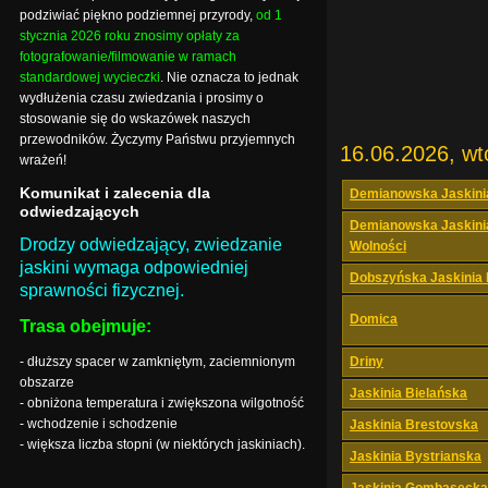
podziwiać piękno podziemnej przyrody,
od 1
stycznia 2026 roku znosimy opłaty za
fotografowanie/filmowanie w ramach
standardowej wycieczki
. Nie oznacza to jednak
wydłużenia czasu zwiedzania i prosimy o
stosowanie się do wskazówek naszych
przewodników. Życzymy Państwu przyjemnych
16.06.2026, wt
wrażeń!
Komunikat i zalecenia dla
Demianowska Jaskini
odwiedzających
Demianowska Jaskini
Drodzy odwiedzający, zwiedzanie
Wolności
jaskini wymaga odpowiedniej
Dobszyńska Jaskinia
sprawności fizycznej.
Domica
Trasa obejmuje:
- dłuższy spacer w zamkniętym, zaciemnionym
Driny
obszarze
Jaskinia Bielańska
- obniżona temperatura i zwiększona wilgotność
- wchodzenie i schodzenie
Jaskinia Brestovska
- większa liczba stopni (w niektórych jaskiniach).
Jaskinia Bystrianska