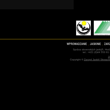
WPROWADZANIE
JASKINIE
ZARZ
Správa slovenských jaskýň, Hodž
tel.: +421 (0)44 553 61
Z
Copyright ©
Zarząd Jaskiń Słowack