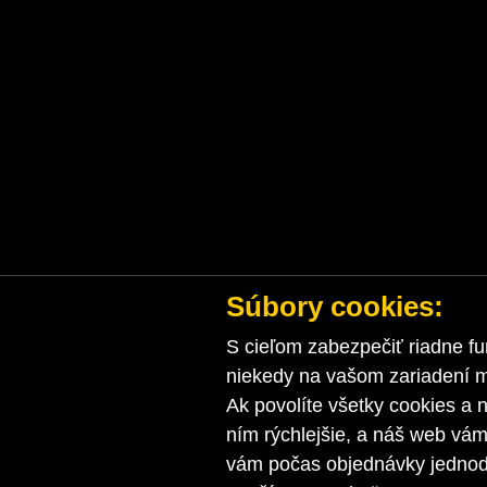
Súbory cookies:
S cieľom zabezpečiť riadne fu
niekedy na vašom zariadení ma
Ak povolíte všetky cookies a n
ním rýchlejšie, a náš web vá
vám počas objednávky jednodu