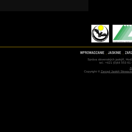
WPROWADZANIE
JASKINIE
ZARZ
Správa slovenských jaskýň, Hodž
tel.: +421 (0)44 553 61
Z
Copyright ©
Zarząd Jaskiń Słowack