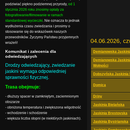
podziwiać piękno podziemnej przyrody,
od 1
stycznia 2026 roku znosimy opłaty za
fotografowanie/filmowanie w ramach
standardowej wycieczki
. Nie oznacza to jednak
wydłużenia czasu zwiedzania i prosimy o
stosowanie się do wskazówek naszych
przewodników. Życzymy Państwu przyjemnych
04.06.2026, cz
wrażeń!
Komunikat i zalecenia dla
Demianowska Jaskini
odwiedzających
Demianowska Jaskini
Drodzy odwiedzający, zwiedzanie
Wolności
jaskini wymaga odpowiedniej
Dobszyńska Jaskinia
sprawności fizycznej.
Domica
Trasa obejmuje:
- dłuższy spacer w zamkniętym, zaciemnionym
Driny
obszarze
Jaskinia Bielańska
- obniżona temperatura i zwiększona wilgotność
- wchodzenie i schodzenie
Jaskinia Brestovska
- większa liczba stopni (w niektórych jaskiniach).
Jaskinia Bystrianska