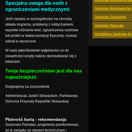
Jaskinia Gombasecka
Specjalna uwaga dla osób z
Jaskinia Harmanecka
ograniczeniami medycznymi:
Jaskinia Jasovska
Jeśli cierpisz w szczególności na choroby
układu krążenia, problemy z oddychaniem,
Jaskinia Vażecka
wysokie ciśnienie krwi, ograniczenia ruchowe
Ochtińska Jaskinia A
lub jesteś w słabej kondycji fizycznej, rozważ
udział w wycieczce.
W razie jakichkolwiek wątpliwości co do
zasadności wizyty należy skonsultować się z
lekarzem.
Twoje bezpieczeństwo jest dla nas
najważniejsze.
Dziękujemy za zrozumienie
Administracja Jaskiń Słowackich, Państwowa
Ochrona Przyrody Republiki Słowackiej
Płatność kartą - rekomendacja
Szanowni Państwo, pragniemy poinformować,
że w związku ze stanem technicznym i