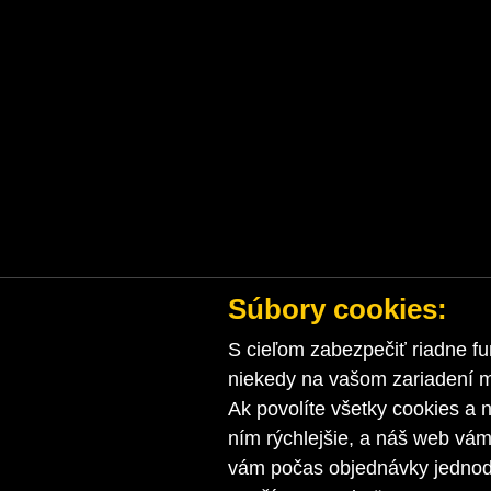
Súbory cookies:
S cieľom zabezpečiť riadne fu
niekedy na vašom zariadení ma
Ak povolíte všetky cookies a n
ním rýchlejšie, a náš web vá
vám počas objednávky jednodu