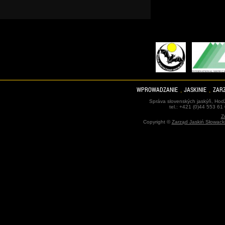
WPROWADZANIE
JASKINIE
ZARZ
Správa slovenských jaskýň, Hodž
tel.: +421 (0)44 553 61
Z
Copyright ©
Zarząd Jaskiń Słowack