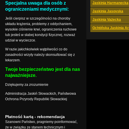
Specjalna uwaga dla osób z
Jaskinia Harmanecka
ograniczeniami medycznymi:
Jaskinia Jasovska
Jeśli cierpisz w szczególności na choroby
Jaskinia Vażecka
układu krążenia, problemy z oddychaniem,
Ochtińska Jaskinia A
wysokie ciśnienie krwi, ograniczenia ruchowe
lub jesteś w słabej kondycji fizycznej, rozważ
udział w wycieczce.
W razie jakichkolwiek wątpliwości co do
zasadności wizyty należy skonsultować się z
lekarzem.
Twoje bezpieczeństwo jest dla nas
najważniejsze.
Dziękujemy za zrozumienie
Administracja Jaskiń Słowackich, Państwowa
Ochrona Przyrody Republiki Słowackiej
Płatność kartą - rekomendacja
Szanowni Państwo, pragniemy poinformować,
że w związku ze stanem technicznym i