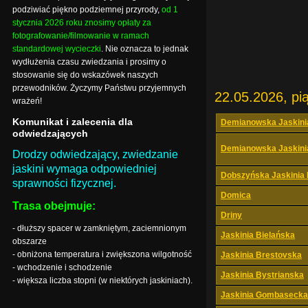
podziwiać piękno podziemnej przyrody,
od 1
stycznia 2026 roku znosimy opłaty za
fotografowanie/filmowanie w ramach
standardowej wycieczki
. Nie oznacza to jednak
wydłużenia czasu zwiedzania i prosimy o
stosowanie się do wskazówek naszych
przewodników. Życzymy Państwu przyjemnych
22.05.2026, pi
wrażeń!
Komunikat i zalecenia dla
Demianowska Jaskini
odwiedzających
Demianowska Jaskini
Drodzy odwiedzający, zwiedzanie
jaskini wymaga odpowiedniej
Dobszyńska Jaskinia
sprawności fizycznej.
Domica
Trasa obejmuje:
Driny
- dłuższy spacer w zamkniętym, zaciemnionym
Jaskinia Bielańska
obszarze
- obniżona temperatura i zwiększona wilgotność
Jaskinia Brestovska
- wchodzenie i schodzenie
Jaskinia Bystrianska
- większa liczba stopni (w niektórych jaskiniach).
Jaskinia Gombasecka