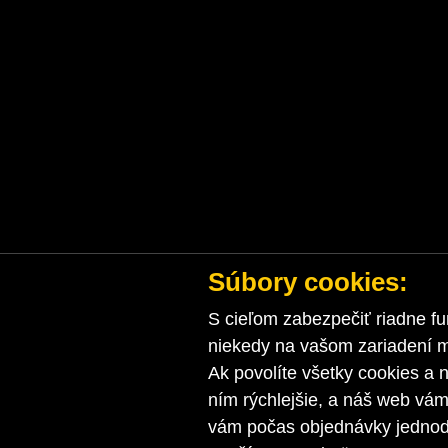
Súbory cookies:
S cieľom zabezpečiť riadne fu
niekedy na vašom zariadení ma
Ak povolíte všetky cookies a n
ním rýchlejšie, a náš web vá
vám počas objednávky jednodu