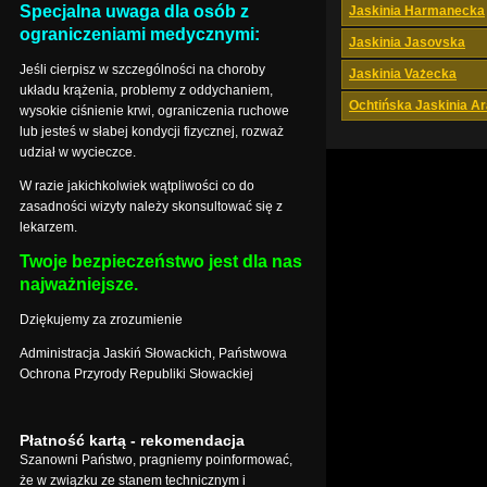
Specjalna uwaga dla osób z
Jaskinia Harmanecka
ograniczeniami medycznymi:
Jaskinia Jasovska
Jeśli cierpisz w szczególności na choroby
Jaskinia Vażecka
układu krążenia, problemy z oddychaniem,
Ochtińska Jaskinia A
wysokie ciśnienie krwi, ograniczenia ruchowe
lub jesteś w słabej kondycji fizycznej, rozważ
udział w wycieczce.
W razie jakichkolwiek wątpliwości co do
zasadności wizyty należy skonsultować się z
lekarzem.
Twoje bezpieczeństwo jest dla nas
najważniejsze.
Dziękujemy za zrozumienie
Administracja Jaskiń Słowackich, Państwowa
Ochrona Przyrody Republiki Słowackiej
Płatność kartą - rekomendacja
Szanowni Państwo, pragniemy poinformować,
że w związku ze stanem technicznym i