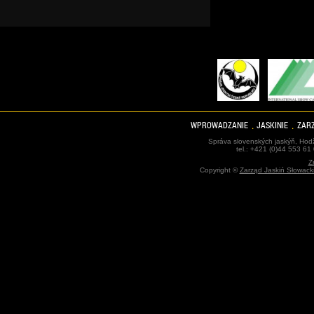
WPROWADZANIE
JASKINIE
ZARZ
Správa slovenských jaskýň, Hodž
tel.: +421 (0)44 553 61
Z
Copyright ©
Zarząd Jaskiń Słowack