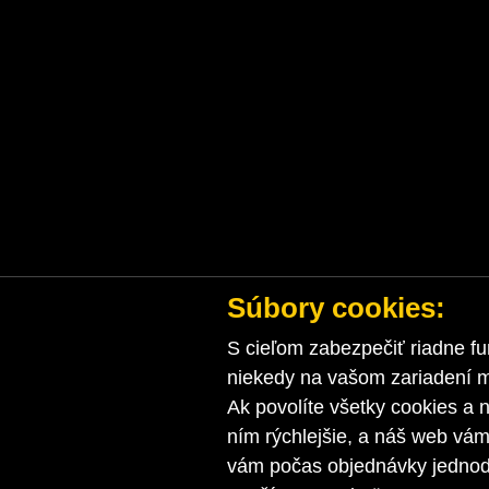
Súbory cookies:
S cieľom zabezpečiť riadne fu
niekedy na vašom zariadení ma
Ak povolíte všetky cookies a n
ním rýchlejšie, a náš web vá
vám počas objednávky jednodu