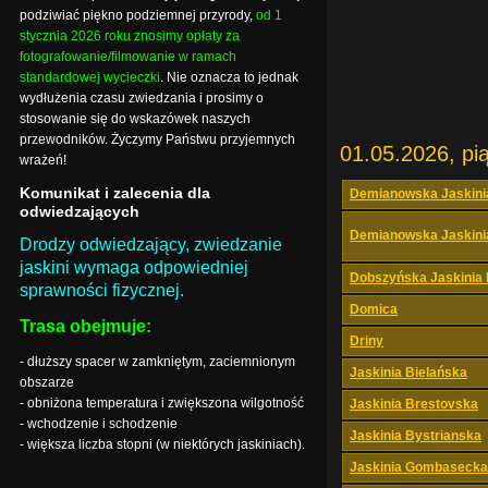
podziwiać piękno podziemnej przyrody,
od 1
stycznia 2026 roku znosimy opłaty za
fotografowanie/filmowanie w ramach
standardowej wycieczki
. Nie oznacza to jednak
wydłużenia czasu zwiedzania i prosimy o
stosowanie się do wskazówek naszych
przewodników. Życzymy Państwu przyjemnych
01.05.2026, pi
wrażeń!
Komunikat i zalecenia dla
Demianowska Jaskini
odwiedzających
Demianowska Jaskini
Drodzy odwiedzający, zwiedzanie
jaskini wymaga odpowiedniej
Dobszyńska Jaskinia
sprawności fizycznej.
Domica
Trasa obejmuje:
Driny
- dłuższy spacer w zamkniętym, zaciemnionym
Jaskinia Bielańska
obszarze
- obniżona temperatura i zwiększona wilgotność
Jaskinia Brestovska
- wchodzenie i schodzenie
Jaskinia Bystrianska
- większa liczba stopni (w niektórych jaskiniach).
Jaskinia Gombasecka