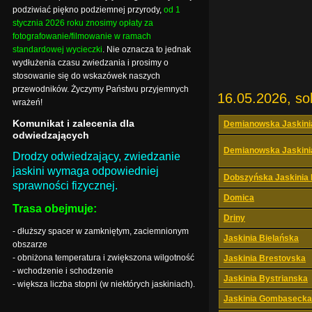
podziwiać piękno podziemnej przyrody,
od 1
stycznia 2026 roku znosimy opłaty za
fotografowanie/filmowanie w ramach
standardowej wycieczki
. Nie oznacza to jednak
wydłużenia czasu zwiedzania i prosimy o
stosowanie się do wskazówek naszych
przewodników. Życzymy Państwu przyjemnych
16.05.2026, so
wrażeń!
Komunikat i zalecenia dla
Demianowska Jaskini
odwiedzających
Demianowska Jaskini
Drodzy odwiedzający, zwiedzanie
jaskini wymaga odpowiedniej
Dobszyńska Jaskinia
sprawności fizycznej.
Domica
Trasa obejmuje:
Driny
- dłuższy spacer w zamkniętym, zaciemnionym
Jaskinia Bielańska
obszarze
- obniżona temperatura i zwiększona wilgotność
Jaskinia Brestovska
- wchodzenie i schodzenie
Jaskinia Bystrianska
- większa liczba stopni (w niektórych jaskiniach).
Jaskinia Gombasecka