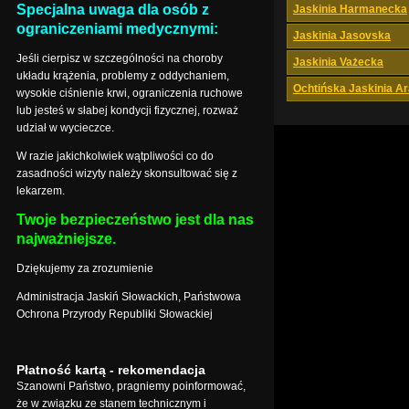
Specjalna uwaga dla osób z
Jaskinia Harmanecka
ograniczeniami medycznymi:
Jaskinia Jasovska
Jeśli cierpisz w szczególności na choroby
Jaskinia Vażecka
układu krążenia, problemy z oddychaniem,
Ochtińska Jaskinia A
wysokie ciśnienie krwi, ograniczenia ruchowe
lub jesteś w słabej kondycji fizycznej, rozważ
udział w wycieczce.
W razie jakichkolwiek wątpliwości co do
zasadności wizyty należy skonsultować się z
lekarzem.
Twoje bezpieczeństwo jest dla nas
najważniejsze.
Dziękujemy za zrozumienie
Administracja Jaskiń Słowackich, Państwowa
Ochrona Przyrody Republiki Słowackiej
Płatność kartą - rekomendacja
Szanowni Państwo, pragniemy poinformować,
że w związku ze stanem technicznym i