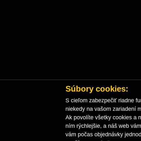
Súbory cookies:
S cieľom zabezpečiť riadne fu
niekedy na vašom zariadení ma
Ak povolíte všetky cookies a n
ním rýchlejšie, a náš web vá
vám počas objednávky jednodu