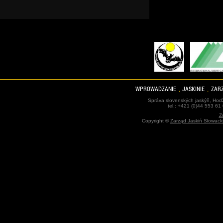
WPROWADZANIE
JASKINIE
ZARZ
Správa slovenských jaskýň, Hodž
tel.: +421 (0)44 553 61
Z
Copyright ©
Zarząd Jaskiń Słowack