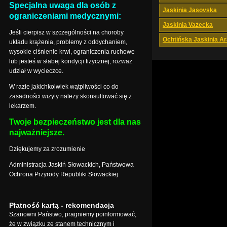
Specjalna uwaga dla osób z
Jaskinia Jasovska
ograniczeniami medycznymi:
Jaskinia Vażecka
Jeśli cierpisz w szczególności na choroby
Ochtińska Jaskinia A
układu krążenia, problemy z oddychaniem,
wysokie ciśnienie krwi, ograniczenia ruchowe
lub jesteś w słabej kondycji fizycznej, rozważ
udział w wycieczce.
W razie jakichkolwiek wątpliwości co do
zasadności wizyty należy skonsultować się z
lekarzem.
Twoje bezpieczeństwo jest dla nas
najważniejsze.
Dziękujemy za zrozumienie
Administracja Jaskiń Słowackich, Państwowa
Ochrona Przyrody Republiki Słowackiej
Płatność kartą - rekomendacja
Szanowni Państwo, pragniemy poinformować,
że w związku ze stanem technicznym i