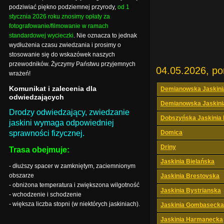
podziwiać piękno podziemnej przyrody,
od 1
stycznia 2026 roku znosimy opłaty za
fotografowanie/filmowanie w ramach
standardowej wycieczki
. Nie oznacza to jednak
wydłużenia czasu zwiedzania i prosimy o
stosowanie się do wskazówek naszych
przewodników. Życzymy Państwu przyjemnych
04.05.2026, po
wrażeń!
Komunikat i zalecenia dla
Demianowska Jaskini
odwiedzających
Demianowska Jaskini
Drodzy odwiedzający, zwiedzanie
Dobszyńska Jaskinia
jaskini wymaga odpowiedniej
sprawności fizycznej.
Domica
Driny
Trasa obejmuje:
Jaskinia Bielańska
- dłuższy spacer w zamkniętym, zaciemnionym
obszarze
Jaskinia Brestovska
- obniżona temperatura i zwiększona wilgotność
Jaskinia Bystrianska
- wchodzenie i schodzenie
- większa liczba stopni (w niektórych jaskiniach).
Jaskinia Gombasecka
Jaskinia Harmanecka