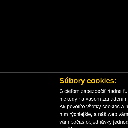
Súbory cookies:
S cieľom zabezpečiť riadne fu
niekedy na vašom zariadení ma
Ak povolíte všetky cookies a n
ním rýchlejšie, a náš web vá
vám počas objednávky jednodu