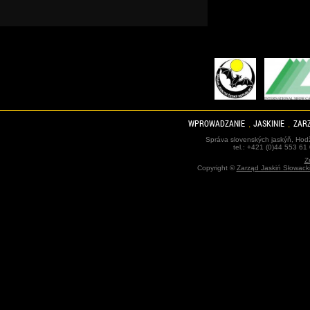
WPROWADZANIE
JASKINIE
ZARZ
Správa slovenských jaskýň, Hodž
tel.: +421 (0)44 553 61
Z
Copyright ©
Zarząd Jaskiń Słowack