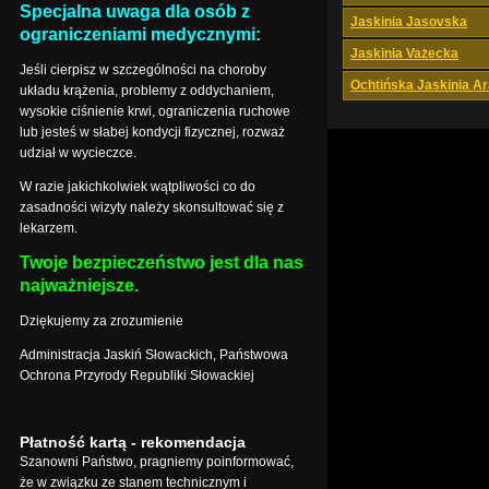
Specjalna uwaga dla osób z
Jaskinia Jasovska
ograniczeniami medycznymi:
Jaskinia Vażecka
Jeśli cierpisz w szczególności na choroby
Ochtińska Jaskinia A
układu krążenia, problemy z oddychaniem,
wysokie ciśnienie krwi, ograniczenia ruchowe
lub jesteś w słabej kondycji fizycznej, rozważ
udział w wycieczce.
W razie jakichkolwiek wątpliwości co do
zasadności wizyty należy skonsultować się z
lekarzem.
Twoje bezpieczeństwo jest dla nas
najważniejsze.
Dziękujemy za zrozumienie
Administracja Jaskiń Słowackich, Państwowa
Ochrona Przyrody Republiki Słowackiej
Płatność kartą - rekomendacja
Szanowni Państwo, pragniemy poinformować,
że w związku ze stanem technicznym i