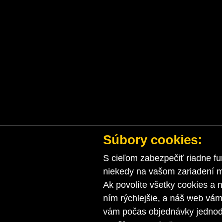
Súbory cookies:
S cieľom zabezpečiť riadne fu
niekedy na vašom zariadení ma
Ak povolíte všetky cookies a n
ním rýchlejšie, a náš web vá
vám počas objednávky jednodu