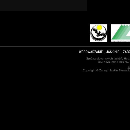
WPROWADZANIE
JASKINIE
ZARZ
Správa slovenských jaskýň, Hodž
tel.: +421 (0)44 553 61
Z
Copyright ©
Zarząd Jaskiń Słowack