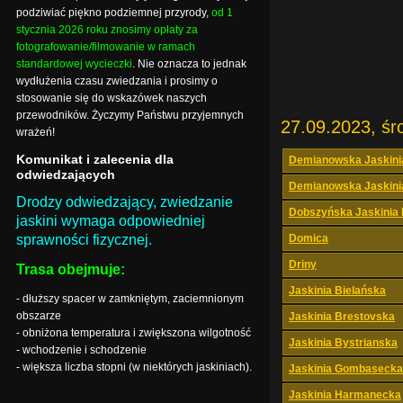
podziwiać piękno podziemnej przyrody,
od 1
stycznia 2026 roku znosimy opłaty za
fotografowanie/filmowanie w ramach
standardowej wycieczki
. Nie oznacza to jednak
wydłużenia czasu zwiedzania i prosimy o
stosowanie się do wskazówek naszych
przewodników. Życzymy Państwu przyjemnych
27.09.2023, śr
wrażeń!
Komunikat i zalecenia dla
Demianowska Jaskini
odwiedzających
Demianowska Jaskini
Drodzy odwiedzający, zwiedzanie
Dobszyńska Jaskinia
jaskini wymaga odpowiedniej
sprawności fizycznej.
Domica
Driny
Trasa obejmuje:
Jaskinia Bielańska
- dłuższy spacer w zamkniętym, zaciemnionym
obszarze
Jaskinia Brestovska
- obniżona temperatura i zwiększona wilgotność
Jaskinia Bystrianska
- wchodzenie i schodzenie
- większa liczba stopni (w niektórych jaskiniach).
Jaskinia Gombasecka
Jaskinia Harmanecka