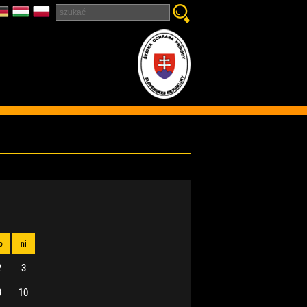
o
ni
2
3
9
10