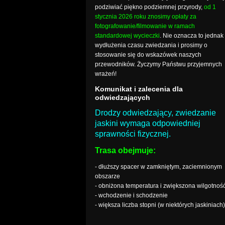
podziwiać piękno podziemnej przyrody,
od 1
stycznia 2026 roku znosimy opłaty za
fotografowanie/filmowanie w ramach
standardowej wycieczki
. Nie oznacza to jednak
wydłużenia czasu zwiedzania i prosimy o
stosowanie się do wskazówek naszych
przewodników. Życzymy Państwu przyjemnych
wrażeń!
Komunikat i zalecenia dla
odwiedzających
Drodzy odwiedzający, zwiedzanie
jaskini wymaga odpowiedniej
sprawności fizycznej.
Trasa obejmuje:
- dłuższy spacer w zamkniętym, zaciemnionym
obszarze
- obniżona temperatura i zwiększona wilgotnoś
- wchodzenie i schodzenie
- większa liczba stopni (w niektórych jaskiniach)