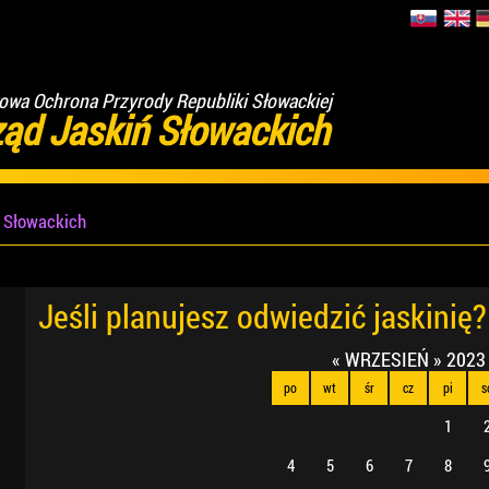
wa Ochrona Przyrody Republiki Słowackiej
ząd Jaskiń Słowackich
ń Słowackich
Jeśli planujesz odwiedzić jaskinię?
«
WRZESIEŃ
»
2023
po
wt
śr
cz
pi
s
1
4
5
6
7
8