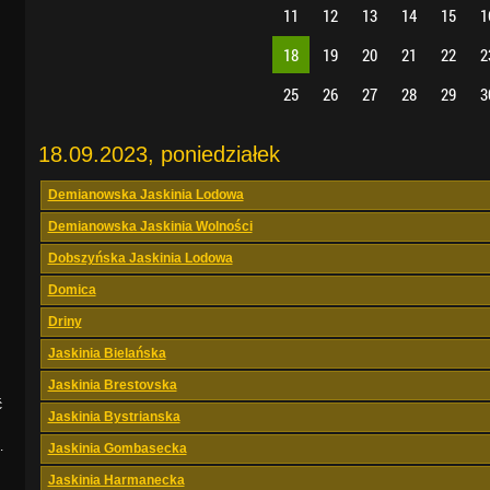
11
12
13
14
15
1
18
19
20
21
22
2
25
26
27
28
29
3
18.09.2023, poniedziałek
Demianowska Jaskinia Lodowa
Demianowska Jaskinia Wolności
Dobszyńska Jaskinia Lodowa
Domica
Driny
Jaskinia Bielańska
Jaskinia Brestovska
ć
Jaskinia Bystrianska
.
Jaskinia Gombasecka
Jaskinia Harmanecka