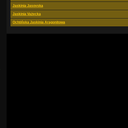
Jaskinia Jasovska
Jaskinia Vażecka
Ochtińska Jaskinia Aragonitowa
s