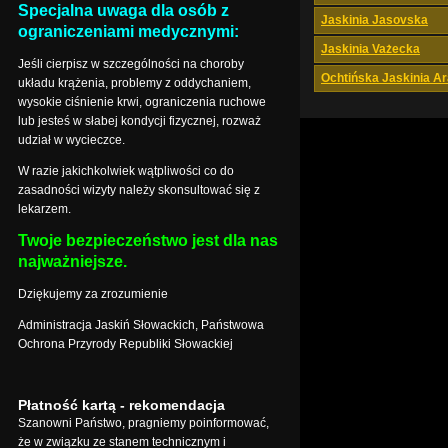
Specjalna uwaga dla osób z
Jaskinia Jasovska
ograniczeniami medycznymi:
Jaskinia Vażecka
Jeśli cierpisz w szczególności na choroby
Ochtińska Jaskinia A
układu krążenia, problemy z oddychaniem,
wysokie ciśnienie krwi, ograniczenia ruchowe
lub jesteś w słabej kondycji fizycznej, rozważ
udział w wycieczce.
W razie jakichkolwiek wątpliwości co do
zasadności wizyty należy skonsultować się z
lekarzem.
Twoje bezpieczeństwo jest dla nas
najważniejsze.
Dziękujemy za zrozumienie
Administracja Jaskiń Słowackich, Państwowa
Ochrona Przyrody Republiki Słowackiej
Płatność kartą - rekomendacja
Szanowni Państwo, pragniemy poinformować,
że w związku ze stanem technicznym i