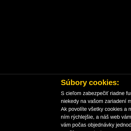
Súbory cookies:
S cieľom zabezpečiť riadne fu
niekedy na vašom zariadení ma
Ak povolíte všetky cookies a n
ním rýchlejšie, a náš web vá
vám počas objednávky jednodu