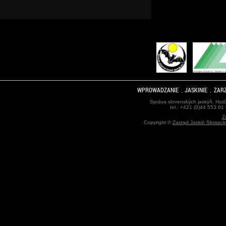
WPROWADZANIE
JASKINIE
ZARZ
Správa slovenských jaskýň, Hodž
tel.: +421 (0)44 553 61
Z
Copyright ©
Zarząd Jaskiń Słowack