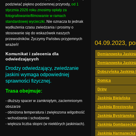
podziwiać piękno podziemnej przyrody,
od 1
stycznia 2026 roku znosimy opłaty za
fotografowanie/filmowanie w ramach
standardowej wycieczki
. Nie oznacza to jednak
wydłużenia czasu zwiedzania i prosimy o
stosowanie się do wskazówek naszych
przewodników. Życzymy Państwu przyjemnych
04.09.2023, po
wrażeń!
Komunikat i zalecenia dla
Demianowska Jaskini
odwiedzających
Demianowska Jaskini
Drodzy odwiedzający, zwiedzanie
Dobszyńska Jaskinia
jaskini wymaga odpowiedniej
sprawności fizycznej.
Domica
Driny
Trasa obejmuje:
Jaskinia Bielańska
- dłuższy spacer w zamkniętym, zaciemnionym
obszarze
Jaskinia Brestovska
- obniżona temperatura i zwiększona wilgotność
Jaskinia Bystrianska
- wchodzenie i schodzenie
- większa liczba stopni (w niektórych jaskiniach).
Jaskinia Gombasecka
Jaskinia Harmanecka