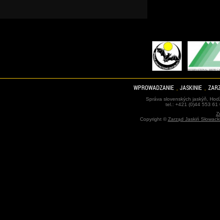
WPROWADZANIE
JASKINIE
ZARZ
Správa slovenských jaskýň, Hodž
tel.: +421 (0)44 553 61
Z
Copyright ©
Zarząd Jaskiń Słowack