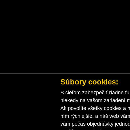
Súbory cookies:
S cieľom zabezpečiť riadne fu
niekedy na vašom zariadení ma
Ak povolíte všetky cookies a n
ním rýchlejšie, a náš web vá
vám počas objednávky jednodu