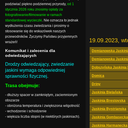
podziwiać piękno podziemnej przyrody,
od 1
stycznia 2026 roku znosimy opłaty za
fotografowanie/filmowanie w ramach
standardowej wycieczki
. Nie oznacza to jednak
wydłużenia czasu zwiedzania i prosimy o
stosowanie się do wskazówek naszych
przewodników. Życzymy Państwu przyjemnych
19.09.2023, wt
wrażeń!
Komunikat i zalecenia dla
Demianowska Jaskini
odwiedzających
Demianowska Jaskini
Drodzy odwiedzający, zwiedzanie
Dobszyńska Jaskinia
jaskini wymaga odpowiedniej
sprawności fizycznej.
Domica
Driny
Trasa obejmuje:
Jaskinia Bielańska
- dłuższy spacer w zamkniętym, zaciemnionym
obszarze
Jaskinia Brestovska
- obniżona temperatura i zwiększona wilgotność
Jaskinia Bystrianska
- wchodzenie i schodzenie
- większa liczba stopni (w niektórych jaskiniach).
Jaskinia Gombasecka
Jaskinia Harmanecka