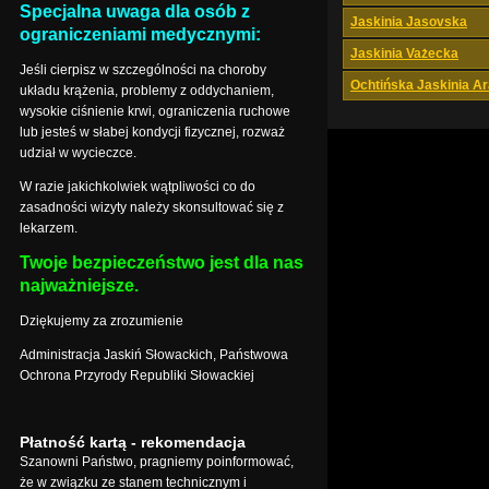
Specjalna uwaga dla osób z
Jaskinia Jasovska
ograniczeniami medycznymi:
Jaskinia Vażecka
Jeśli cierpisz w szczególności na choroby
Ochtińska Jaskinia A
układu krążenia, problemy z oddychaniem,
wysokie ciśnienie krwi, ograniczenia ruchowe
lub jesteś w słabej kondycji fizycznej, rozważ
udział w wycieczce.
W razie jakichkolwiek wątpliwości co do
zasadności wizyty należy skonsultować się z
lekarzem.
Twoje bezpieczeństwo jest dla nas
najważniejsze.
Dziękujemy za zrozumienie
Administracja Jaskiń Słowackich, Państwowa
Ochrona Przyrody Republiki Słowackiej
Płatność kartą - rekomendacja
Szanowni Państwo, pragniemy poinformować,
że w związku ze stanem technicznym i