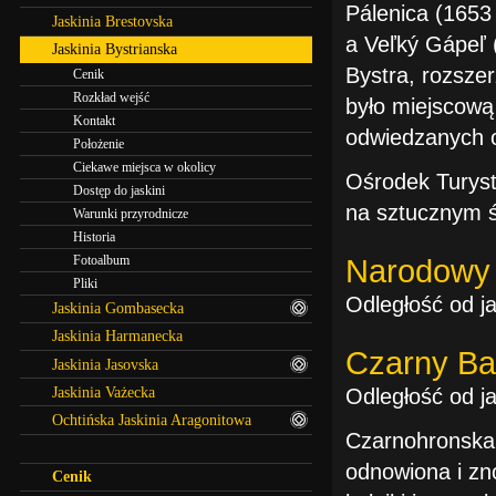
Pálenica (1653
Jaskinia Brestovska
a Veľký Gápeľ 
Jaskinia Bystrianska
Bystra, rozsze
Cenik
Rozkład wejść
było miejscową 
Kontakt
odwiedzanych o
Położenie
Ciekawe miejsca w okolicy
Ośrodek Turyst
Dostęp do jaskini
na sztucznym ś
Warunki przyrodnicze
Historia
Fotoalbum
Narodowy 
Pliki
Odległość od ja
Jaskinia Gombasecka
Jaskinia Harmanecka
Czarny Ba
Jaskinia Jasovska
Jaskinia Vażecka
Odległość od ja
Ochtińska Jaskinia Aragonitowa
Czarnohronska k
odnowiona i zn
Cenik