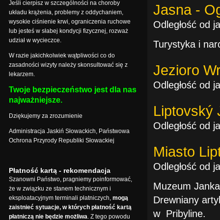
Jeśli cierpisz w szczególności na choroby
Jasna - O
układu krążenia, problemy z oddychaniem,
wysokie ciśnienie krwi, ograniczenia ruchowe
Odległość od ja
lub jesteś w słabej kondycji fizycznej, rozważ
udział w wycieczce.
Turystyka i nar
W razie jakichkolwiek wątpliwości co do
zasadności wizyty należy skonsultować się z
Jezioro Wr
lekarzem.
Odległość od ja
Twoje bezpieczeństwo jest dla nas
najważniejsze.
Liptovský
Dziękujemy za zrozumienie
Odległość od ja
Administracja Jaskiń Słowackich, Państwowa
Ochrona Przyrody Republiki Słowackiej
Miasto Lip
Odległość od ja
Płatność kartą - rekomendacja
Szanowni Państwo, pragniemy poinformować,
Muzeum Janka K
że w związku ze stanem technicznym i
eksploatacyjnym terminali płatniczych,
mogą
Drewniany arty
zaistnieć sytuacje, w których płatność kartą
w Pribyline.
płatniczą nie będzie możliwa
. Z tego powodu