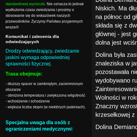
standardowej wycieczki
. Nie oznacza to jednak
Niskich. Ma dł
wydłużenia czasu zwiedzania i prosimy o
stosowanie się do wskazówek naszych
na północ od g
przewodników. Życzymy Państwu przyjemnych
składa się z dw
wrażeń!
głównej - jest 
Komunikat i zalecenia dla
odwiedzających
dolna jest wci
Drodzy odwiedzający, zwiedzanie
Dolina była za
jaskini wymaga odpowiedniej
znaleziska w j
sprawności fizycznej.
pozostawała nie
Trasa obejmuje:
wydobywano rudę
- dłuższy spacer w zamkniętym, zaciemnionym
Zainteresowani
obszarze
- obniżona temperatura i zwiększona wilgotność
Wolności w ro
- wchodzenie i schodzenie
Znaczny wzrost 
- większa liczba stopni (w niektórych jaskiniach).
krzesełkowej z
Specjalna uwaga dla osób z
Dolina Demiano
ograniczeniami medycznymi: