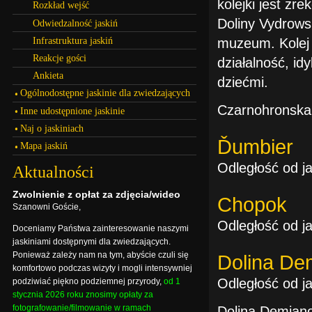
kolejki jest z
Rozkład wejść
Doliny Vydrows
Odwiedzalność jaskiń
Infrastruktura jaskiń
muzeum. Kolej 
Reakcje gości
działalność, idy
Ankieta
dziećmi.
Ogólnodostępne jaskinie dla zwiedzających
Czarnohronska 
Inne udostępnione jaskinie
Naj o jaskiniach
Ďumbier
Mapa jaskiń
Odległość od ja
Aktualności
Zwolnienie z opłat za zdjęcia/wideo
Chopok
Szanowni Goście,
Odległość od ja
Doceniamy Państwa zainteresowanie naszymi
jaskiniami dostępnymi dla zwiedzających.
Ponieważ zależy nam na tym, abyście czuli się
Dolina De
komfortowo podczas wizyty i mogli intensywniej
Odległość od ja
podziwiać piękno podziemnej przyrody,
od 1
stycznia 2026 roku znosimy opłaty za
fotografowanie/filmowanie w ramach
Dolina Demianow