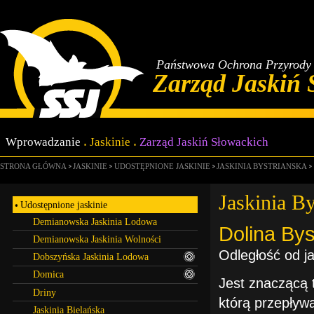
Państwowa Ochrona Przyrody 
Zarząd Jaskiń 
Wprowadzanie
Jaskinie
Zarząd Jaskiń Słowackich
STRONA GŁÓWNA
JASKINIE
UDOSTĘPNIONE JASKINIE
JASKINIA BYSTRIANSKA
Jaskinia By
Udostępnione jaskinie
Demianowska Jaskinia Lodowa
Dolina Bys
Demianowska Jaskinia Wolności
Odległość od ja
Dobszyńska Jaskinia Lodowa
Domica
Jest znaczącą t
Driny
którą przepływ
Jaskinia Bielańska