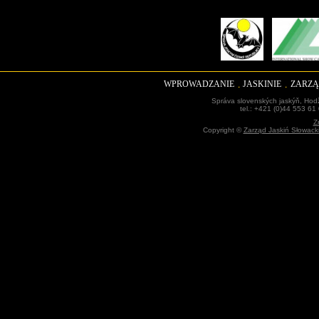
WPROWADZANIE
JASKINIE
ZARZĄ
Správa slovenských jaskýň, Hodž
tel.: +421 (0)44 553 61
Z
Copyright ©
Zarząd Jaskiń Słowack