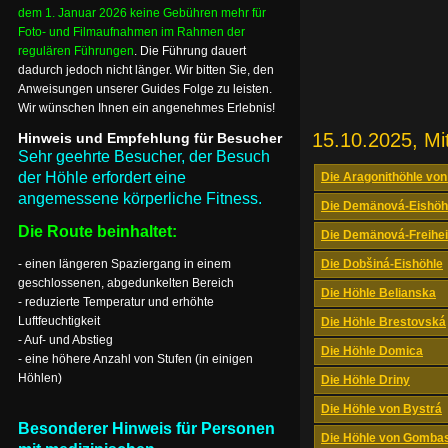
dem 1. Januar 2026 keine Gebühren mehr für
Foto- und Filmaufnahmen im Rahmen der
regulären Führungen
. Die Führung dauert
dadurch jedoch nicht länger. Wir bitten Sie, den
Anweisungen unserer Guides Folge zu leisten.
Wir wünschen Ihnen ein angenehmes Erlebnis!
15.10.2025, Mi
Hinweis und Empfehlung für Besucher
Sehr geehrte Besucher, der Besuch
der Höhle erfordert eine
Die Aragonithöhle von
angemessene körperliche Fitness.
Die Demänová-Eishöh
Die Route beinhaltet:
Die Demänová-Freihei
- einen längeren Spaziergang in einem
Die Dobšiná-Eishöhle
geschlossenen, abgedunkelten Bereich
Die Höhle Belianska
- reduzierte Temperatur und erhöhte
Luftfeuchtigkeit
Die Höhle Brestovská
- Auf- und Abstieg
Die Höhle Domica
- eine höhere Anzahl von Stufen (in einigen
Höhlen)
Die Höhle Driny
Die Höhle von Bystrá
Besonderer Hinweis für Personen
Die Höhle von Gomba