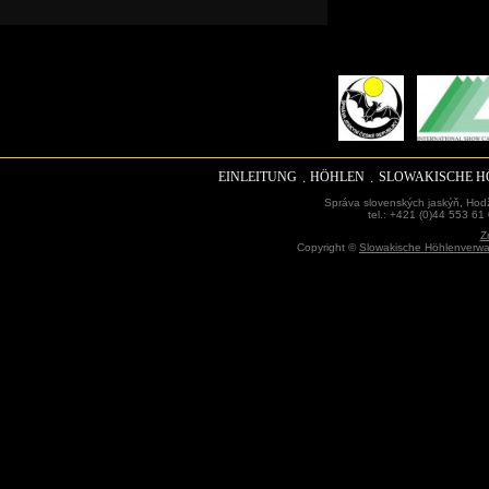
EINLEITUNG
HÖHLEN
SLOWAKISCHE 
Správa slovenských jaskýň, Hodž
tel.: +421 (0)44 553 61
Z
Copyright ©
Slowakische Höhlenverwa