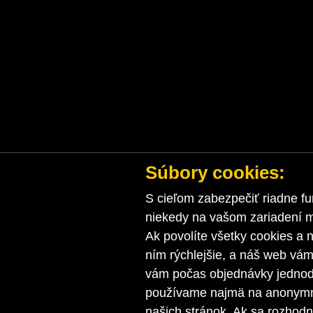
Súbory cookies:
S cieľom zabezpečiť riadne fu
niekedy na vašom zariadení ma
Ak povolíte všetky cookies a n
ním rýchlejšie, a náš web vá
vám počas objednávky jednodu
používame najmä na anonymnú
našich stránok. Ak sa rozhod