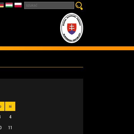
o
ni
3
4
0
11