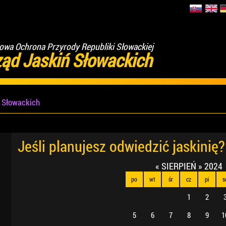
wa Ochrona Przyrody Republiki Słowackiej
ząd Jaskiń Słowackich
ń Słowackich
Jeśli planujesz odwiedzić jaskinię?
«
SIERPIEŃ
»
2024
po
wt
śr
cz
pi
s
1
2
5
6
7
8
9
1