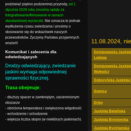
podziwiać piękno podziemnej przyrody,
od 1
stycznia 2026 roku znosimy opłaty za
fotografowanie/filmowanie w ramach
standardowej wycieczki
. Nie oznacza to jednak
wydłużenia czasu zwiedzania i prosimy o
stosowanie się do wskazówek naszych
przewodników. Życzymy Państwu przyjemnych
11.08.2024, nie
wrażeń!
Komunikat i zalecenia dla
Demianowska Jaskini
odwiedzających
Lodowa
Drodzy odwiedzający, zwiedzanie
Demianowska Jaskini
jaskini wymaga odpowiedniej
Wolności
sprawności fizycznej.
Dobszyńska Jaskinia
Trasa obejmuje:
Domica
- dłuższy spacer w zamkniętym, zaciemnionym
obszarze
Driny
- obniżona temperatura i zwiększona wilgotność
Jaskinia Bielańska
- wchodzenie i schodzenie
- większa liczba stopni (w niektórych jaskiniach).
Jaskinia Brestovska
Jaskinia Bystrianska