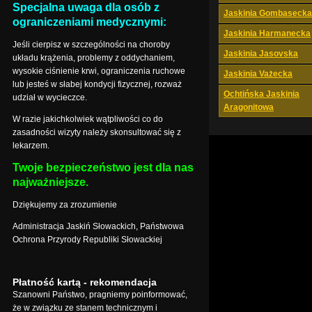
Specjalna uwaga dla osób z
Jaskinia Gombasecka
ograniczeniami medycznymi:
Jaskinia Harmanecka
Jeśli cierpisz w szczególności na choroby
Jaskinia Jasovska
układu krążenia, problemy z oddychaniem,
wysokie ciśnienie krwi, ograniczenia ruchowe
Jaskinia Vażecka
lub jesteś w słabej kondycji fizycznej, rozważ
Ochtińska Jaskinia
udział w wycieczce.
Aragonitowa
W razie jakichkolwiek wątpliwości co do
zasadności wizyty należy skonsultować się z
lekarzem.
Twoje bezpieczeństwo jest dla nas
najważniejsze.
Dziękujemy za zrozumienie
Administracja Jaskiń Słowackich, Państwowa
Ochrona Przyrody Republiki Słowackiej
Płatność kartą - rekomendacja
Szanowni Państwo, pragniemy poinformować,
że w związku ze stanem technicznym i