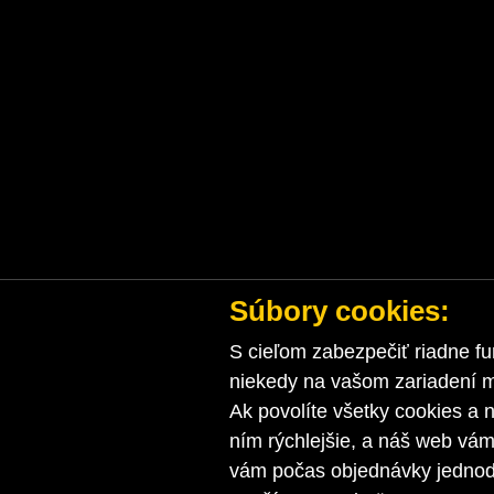
Súbory cookies:
S cieľom zabezpečiť riadne fu
niekedy na vašom zariadení ma
Ak povolíte všetky cookies a n
ním rýchlejšie, a náš web vá
vám počas objednávky jednodu