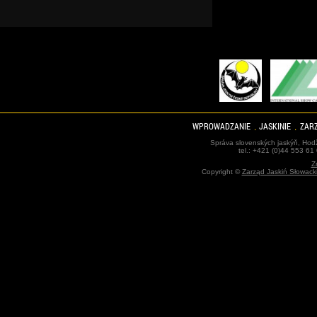
WPROWADZANIE
JASKINIE
ZARZ
Správa slovenských jaskýň, Hodž
tel.: +421 (0)44 553 61
Z
Copyright ©
Zarząd Jaskiń Słowack