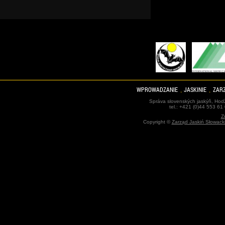
WPROWADZANIE
JASKINIE
ZARZ
Správa slovenských jaskýň, Hodž
tel.: +421 (0)44 553 61
Z
Copyright ©
Zarząd Jaskiń Słowack