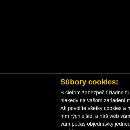
Súbory cookies:
S cieľom zabezpečiť riadne fu
niekedy na vašom zariadení ma
Ak povolíte všetky cookies a n
ním rýchlejšie, a náš web vá
vám počas objednávky jednodu