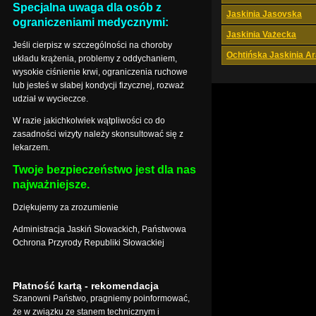
Specjalna uwaga dla osób z
Jaskinia Jasovska
ograniczeniami medycznymi:
Jaskinia Vażecka
Jeśli cierpisz w szczególności na choroby
Ochtińska Jaskinia A
układu krążenia, problemy z oddychaniem,
wysokie ciśnienie krwi, ograniczenia ruchowe
lub jesteś w słabej kondycji fizycznej, rozważ
udział w wycieczce.
W razie jakichkolwiek wątpliwości co do
zasadności wizyty należy skonsultować się z
lekarzem.
Twoje bezpieczeństwo jest dla nas
najważniejsze.
Dziękujemy za zrozumienie
Administracja Jaskiń Słowackich, Państwowa
Ochrona Przyrody Republiki Słowackiej
Płatność kartą - rekomendacja
Szanowni Państwo, pragniemy poinformować,
że w związku ze stanem technicznym i