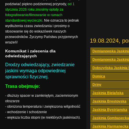
podziwiać piękno podziemnej przyrody,
od 1
stycznia 2026 roku znosimy opłaty za
fotografowanie/filmowanie w ramach
standardowej wycieczki
. Nie oznacza to jednak
wydłużenia czasu zwiedzania i prosimy o
stosowanie się do wskazówek naszych
przewodników. Życzymy Państwu przyjemnych
19.08.2024, po
wrażeń!
Komunikat i zalecenia dla
Demianowska Jaskini
odwiedzających
Demianowska Jaskini
Drodzy odwiedzający, zwiedzanie
Dobszyńska Jaskinia
jaskini wymaga odpowiedniej
sprawności fizycznej.
Domica
Driny
Trasa obejmuje:
Jaskinia Bielańska
- dłuższy spacer w zamkniętym, zaciemnionym
obszarze
Jaskinia Brestovska
- obniżona temperatura i zwiększona wilgotność
Jaskinia Bystrianska
- wchodzenie i schodzenie
- większa liczba stopni (w niektórych jaskiniach).
Jaskinia Gombasecka
Jaskinia Harmanecka