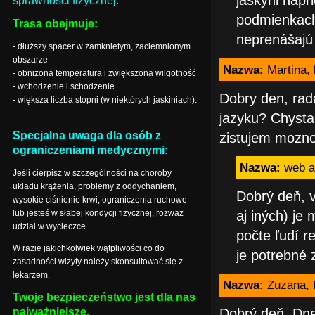
jaskyni napr
sprawności fizycznej.
podmienkach
Trasa obejmuje:
neprenášajú 
- dłuższy spacer w zamkniętym, zaciemnionym
obszarze
Nazwa:
Martina,
- obniżona temperatura i zwiększona wilgotność
- wchodzenie i schodzenie
Dobry den, rada
- większa liczba stopni (w niektórych jaskiniach).
jazyku? Chysta
Specjalna uwaga dla osób z
zistujem mozno
ograniczeniami medycznymi:
Nazwa:
web a
Jeśli cierpisz w szczególności na choroby
układu krążenia, problemy z oddychaniem,
Dobrý deň, v
wysokie ciśnienie krwi, ograniczenia ruchowe
lub jesteś w słabej kondycji fizycznej, rozważ
aj iných) je
udział w wycieczce.
počte ľudí r
W razie jakichkolwiek wątpliwości co do
je potrebné 
zasadności wizyty należy skonsultować się z
lekarzem.
Nazwa:
Zuzana,
Twoje bezpieczeństwo jest dla nas
najważniejsze.
Dobrý deň. Dne