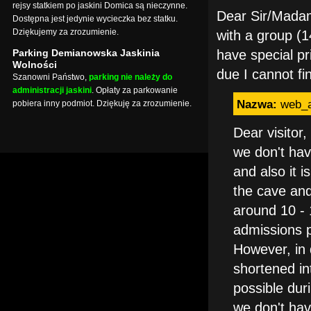
rejsy statkiem po jaskini Domica są nieczynne.
Dear Sir/Madam 
Dostępna jest jedynie wycieczka bez statku.
Dziękujemy za zrozumienie.
with a group (1
Parking Demianowska Jaskinia
have special pr
Wolności
due I cannot f
Szanowni Państwo,
parking nie należy do
administracji jaskini
. Opłaty za parkowanie
Nazwa:
web_
pobiera inny podmiot. Dziękuję za zrozumienie.
Dear visitor,
we don't hav
and also it i
the cave and
around 10 - 
admissions p
However, in 
shortened in
possible dur
we don't have