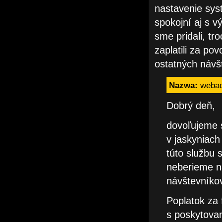
nastavenie sys
spokojní aj s 
sme pridali, tr
zaplatili za po
ostatných návš
Nazwa:
weba
Dobrý deň,
dovoľujeme 
v jaskyniach
túto službu 
neberieme n
návštevníkov
Poplatok za 
s poskytova