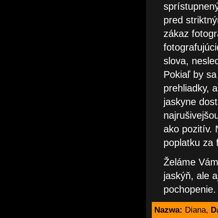
sprístupnený
pred striktn
zákaz fotogr
fotografujúc
slova, nesle
Pokiaľ by sa
prehliadky, 
jaskyne dost
najrušivejšo
ako pozitív.
poplatku za 
Želáme Vám v
jaskýň, ale 
pochopenie.
Nazwa:
Diana,
D