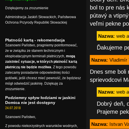
bol to pre nás 
Dziękujemy za zrozumienie
pútavý a vtipn
Administracja Jaskiń Słowackich, Państwowa
Ochrona Przyrody Republiki Słowackiej
veľmi pekne p
Nazwa:
web a
Płatność kartą - rekomendacja
Szanowni Państwo, pragniemy poinformować,
Ďakujeme pek
że w związku ze stanem technicznym i
eksploatacyjnym terminali płatniczych,
mogą
Nazwa:
Vladimír
zaistnieć sytuacje, w których płatność kartą
płatniczą nie będzie możliwa
. Z tego powodu
Dnes sme boli
zalecamy posiadanie odpowiedniej ilości
gotówki, jeśli chcesz mieć pewność, że będziesz
sprievodcovi M
mógł odwiedzić jaskinię. Dziękuję za
zrozumienie.
Nazwa:
web a
Podziemny spływ łodziami w jaskini
Domica nie jest dostępny
Dobrý deň, ď
24.07.2018
Prajeme pek
Szanowni Państwo,
Nazwa:
Istvan V
Z powodu niekorzystnych warunków wodnych,