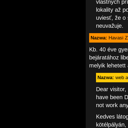
vlastných pr
lokality až 
uviesť, že o
neuvažuje.
Nazwa:
Havasi Z
Kb. 40 éve gye
bejáratához lib
melyik lehetett
Nazwa:
web a
Dear visitor
have been D
not work any
Kedves látog
kötélpályán,