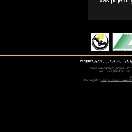
Vás príjemn
WPROWADZANIE
JASKINIE
ZARZ
Správa slovenských jaskýň, Hodž
tel.: +421 (0)44 553 61
Z
Copyright ©
Zarząd Jaskiń Słowack