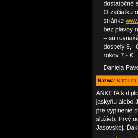
dostatočné a
O začiatku r
stránke
www.
bez plavby 
– sú rovnaké
dospelý 8,- 
rokov 7,- €.
Daniela Pave
Nazwa:
Katarina
ANKETA k diplo
jaskyňu alebo 
pre vyplnenie 
služieb. Prvý o
Jasovskej. Ďak