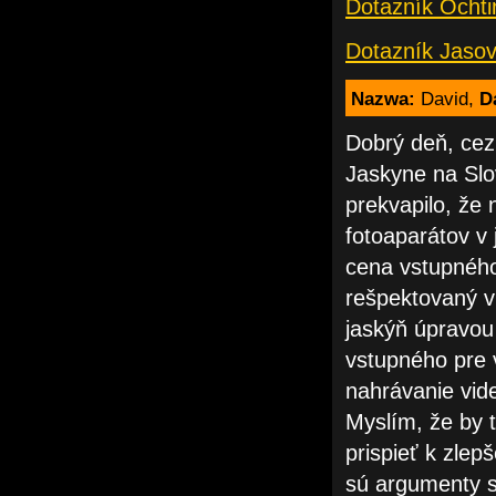
Dotazník Ochti
Dotazník Jasov
Nazwa:
David,
D
Dobrý deň, cez
Jaskyne na Slo
prekvapilo, že 
fotoaparátov v 
cena vstupného
rešpektovaný 
jaskýň úpravou
vstupného pre 
nahrávanie vid
Myslím, že by t
prispieť k zle
sú argumenty s