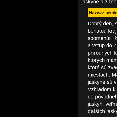
jaskyne a z toh
Nazwa:
admi
Dobrý deň, s
bohatou kraj
spomenúť, ž
a vstup do n
prírodných k
ktorých máme
ktoré sú zvä
miestach. Ma
jaskyne sú v
Vzhľadom k 
do pôvodnéh
jaskýň, veľm
ďaľších jask