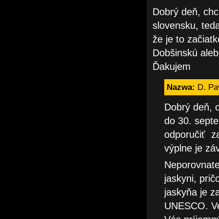
Dobrý deň, chce
slovensku, ted
že je to začiat
Dobšinskú aleb
Ďakujem
Nazwa:
D. Pa
Dobrý deň, 
do 30. sept
odporučiť za
výplne je zá
Neporovnateľ
jaskyni, pri
jaskyňa je 
UNESCO. Verí