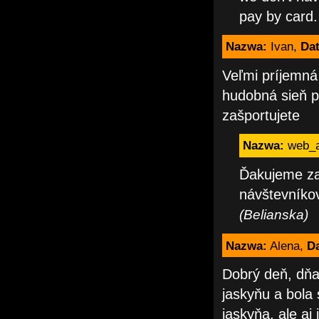
pay by card.
Nazwa:
Ivan,
Dat
Veľmi príjemná
hudobná sieň pr
zašportujete
Nazwa:
web_
Ďakujeme za
návštevníkov
(Belianska)
Nazwa:
Alena,
Da
Dobrý deň, dňa
jaskyňu a bola
jaskyňa, ale aj