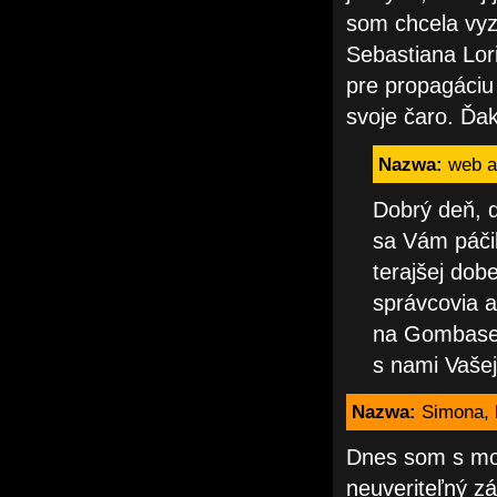
som chcela vyz
Sebastiana Lor
pre propagáci
svoje čaro. Ďa
Nazwa:
web a
Dobrý deň, 
sa Vám páčil
terajšej dob
správcovia a
na Gombaseck
s nami Vaše
Nazwa:
Simona,
Dnes som s moj
neuveriteľný zá