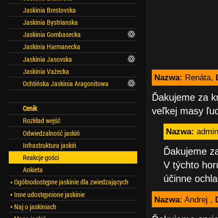
Jaskinia Brestovska
Jaskinia Bystrianska
Jaskinia Gombasecka
Jaskinia Harmanecka
Jaskinia Jasovska
Jaskinia Vażecka
Nazwa:
Renáta,
Ochtińska Jaskinia Aragonitowa
Ďakujeme za krá
Cenik
veľkej masy ľud
Rozkład wejść
Nazwa:
admi
Odwiedzalność jaskiń
Infrastruktura jaskiń
Ďakujeme za 
Reakcje gości
V týchto hor
Ankieta
účinne ochla
Ogólnodostępne jaskinie dla zwiedzających
Inne udostępnione jaskinie
Nazwa:
Andrej ,
Naj o jaskiniach