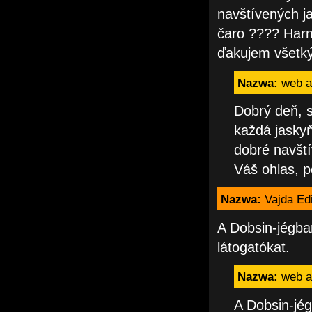
navštívených j
čaro ???? Harm
ďakujem všetký
Nazwa:
web a
Dobrý deň, s
každá jaskyň
dobré navští
Váš ohlas, p
Nazwa:
Vajda Ed
A Dobsin-jégba
látogatókat.
Nazwa:
web a
A Dobsin-jég