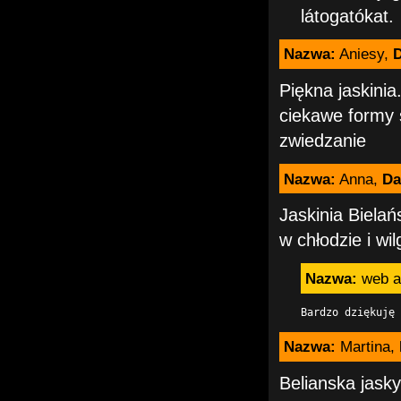
látogatókat.
Nazwa:
Aniesy,
D
Piękna jaskinia
ciekawe formy 
zwiedzanie
Nazwa:
Anna,
Da
Jaskinia Bielań
w chłodzie i wi
Nazwa:
web a
Bardzo dziękuję 
Nazwa:
Martina,
Belianska jask