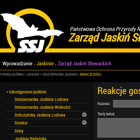
Państwowa Ochrona Przyrody Re
Zarząd Jaskiń S
Wprowadzanie
Jaskinie
Zarząd Jaskiń Słowackich
STRONA GŁÓWNA
JASKINIE
UDOSTĘPNIONE JASKINIE
REAKCJE GOŚCI
Reakcje go
Udostępnione jaskinie
Demianowska Jaskinia Lodowa
Nazwa:
Demianowska Jaskinia Wolności
Twój tekst:
Dobszyńska Jaskinia Lodowa
Domica
Driny
Jaskinia Bielańska