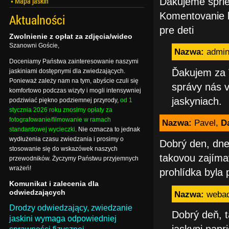
Ďakujeme sprie
Mapa jaskiń
Komentovanie b
Aktualności
pre deti
Zwolnienie z opłat za zdjęcia/wideo
Szanowni Goście,
Nazwa:
admi
Doceniamy Państwa zainteresowanie naszymi
Ďakujem za V
jaskiniami dostępnymi dla zwiedzających.
Ponieważ zależy nam na tym, abyście czuli się
správy nás v
komfortowo podczas wizyty i mogli intensywniej
jaskyniach.
podziwiać piękno podziemnej przyrody,
od 1
stycznia 2026 roku znosimy opłaty za
fotografowanie/filmowanie w ramach
Nazwa:
Pavel,
D
standardowej wycieczki
. Nie oznacza to jednak
wydłużenia czasu zwiedzania i prosimy o
Dobrý den, dnes
stosowanie się do wskazówek naszych
takovou zajíma
przewodników. Życzymy Państwu przyjemnych
wrażeń!
prohlídka byla 
Komunikat i zalecenia dla
odwiedzających
Nazwa:
weba
Drodzy odwiedzający, zwiedzanie
Dobrý deň, t
jaskini wymaga odpowiedniej