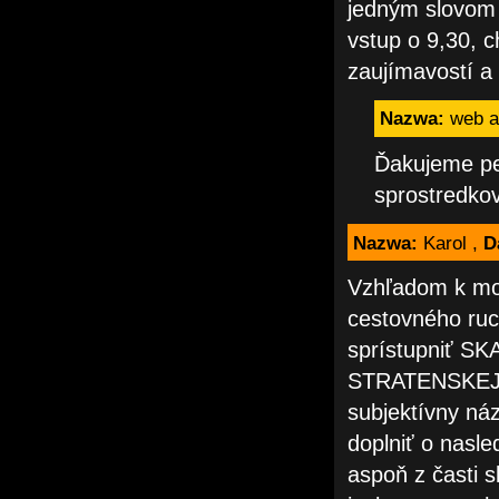
jedným slovom 
vstup o 9,30, 
zaujímavostí a 
Nazwa:
web a
Ďakujeme pe
sprostredkov
Nazwa:
Karol ,
D
Vzhľadom k moj
cestovného ruc
sprístupniť SK
STRATENSKEJ J
subjektívny ná
doplniť o nasl
aspoň z časti 