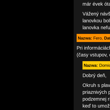
már évek ót
Vážený návšt
lanovkou bol
lanovka nefu
Nazwa:
Fero,
Da
Pri informáciác
(časy vstupov,
Nazwa:
Domic
Dobrý deň,
Okruh s plav
priaznivých
podzemnej ri
keď to umož