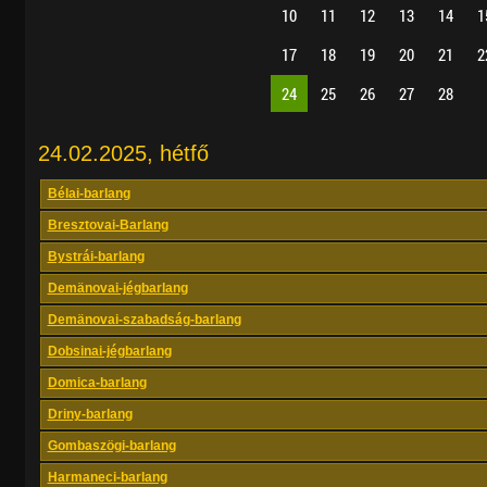
10
11
12
13
14
1
17
18
19
20
21
2
24
25
26
27
28
24.02.2025, hétfő
Bélai-barlang
Bresztovai-Barlang
Bystrái-barlang
Demänovai-jégbarlang
Demänovai-szabadság-barlang
Dobsinai-jégbarlang
Domica-barlang
Driny-barlang
Gombaszögi-barlang
Harmaneci-barlang