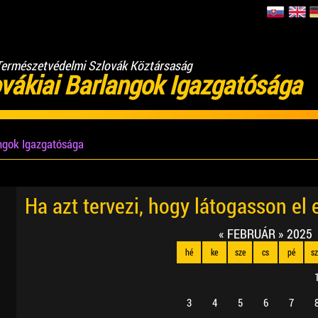
Természetvédelmi Szlovák Köztársaság
vákiai Barlangok Igazgatósága
angok Igazgatósága
Ha azt tervezi, hogy látogasson el
«
FEBRUÁR
»
2025
hé
ke
sze
cs
pé
s
3
4
5
6
7