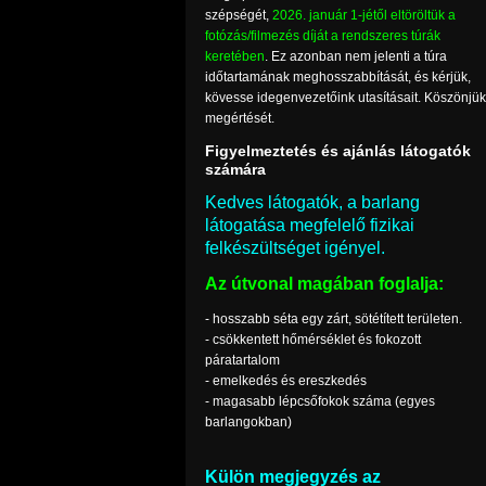
szépségét,
2026. január 1-jétől eltöröltük a
fotózás/filmezés díját a rendszeres túrák
keretében
. Ez azonban nem jelenti a túra
időtartamának meghosszabbítását, és kérjük,
kövesse idegenvezetőink utasításait. Köszönjük
megértését.
Figyelmeztetés és ajánlás látogatók
számára
Kedves látogatók, a barlang
látogatása megfelelő fizikai
felkészültséget igényel.
Az útvonal magában foglalja:
- hosszabb séta egy zárt, sötétített területen.
- csökkentett hőmérséklet és fokozott
páratartalom
- emelkedés és ereszkedés
- magasabb lépcsőfokok száma (egyes
barlangokban)
Külön megjegyzés az