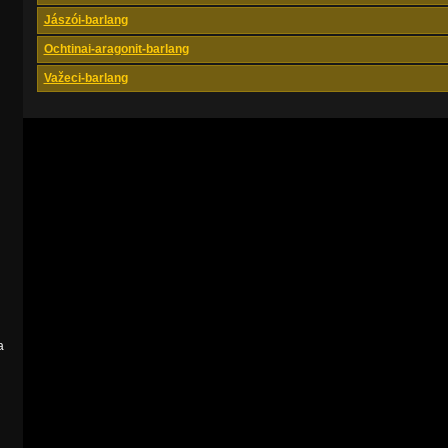
Jászói-barlang
Ochtinai-aragonit-barlang
Važeci-barlang
a