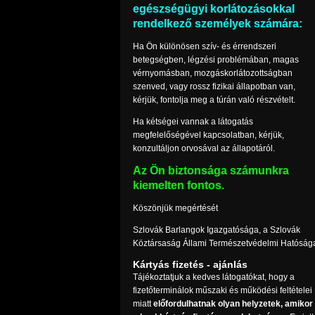
egészségügyi korlátozásokkal
rendelkező személyek számára:
Ha Ön különösen szív- és érrendszeri
betegségben, légzési problémában, magas
vérnyomásban, mozgáskorlátozottságban
szenved, vagy rossz fizikai állapotban van,
kérjük, fontolja meg a túrán való részvételt.
Ha kétségei vannak a látogatás
megfelelőségével kapcsolatban, kérjük,
konzultáljon orvosával az állapotáról.
Az Ön biztonsága számunkra
kiemelten fontos.
Köszönjük megértését
Szlovák Barlangok Igazgatósága, a Szlovák
Köztársaság Állami Természetvédelmi Hatóság
Kártyás fizetés - ajánlás
Tájékoztatjuk a kedves látogatókat, hogy a
fizetőterminálok műszaki és működési feltételei
miatt
előfordulhatnak olyan helyzetek, amikor