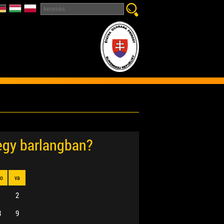
 egy barlangban?
zo
va
1
2
8
9