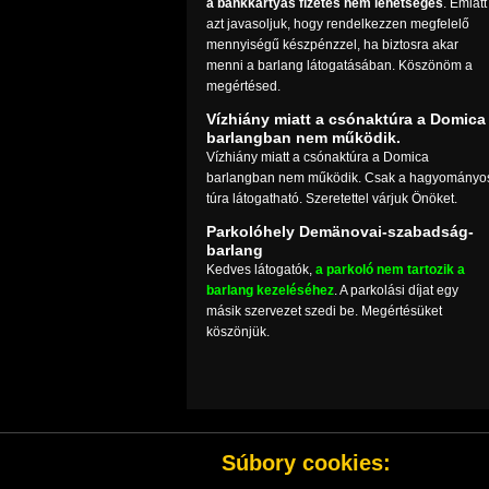
a bankkártyás fizetés nem lehetséges
. Emiatt
azt javasoljuk, hogy rendelkezzen megfelelő
mennyiségű készpénzzel, ha biztosra akar
menni a barlang látogatásában. Köszönöm a
megértésed.
Vízhiány miatt a csónaktúra a Domica
barlangban nem működik.
Vízhiány miatt a csónaktúra a Domica
barlangban nem működik. Csak a hagyományo
túra látogatható. Szeretettel várjuk Önöket.
Parkolóhely Demänovai-szabadság-
barlang
Kedves látogatók,
a parkoló nem tartozik a
barlang kezeléséhez
. A parkolási díjat egy
másik szervezet szedi be. Megértésüket
köszönjük.
Súbory cookies: