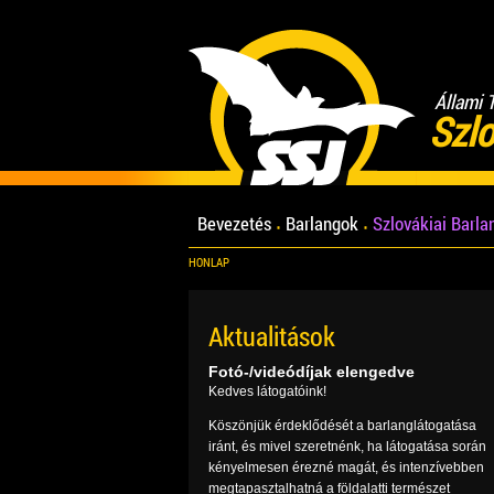
Állami 
Szlo
Bevezetés
Barlangok
Szlovákiai Barl
HONLAP
Aktualitások
Fotó-/videódíjak elengedve
Kedves látogatóink!
Köszönjük érdeklődését a barlanglátogatása
iránt, és mivel szeretnénk, ha látogatása során
kényelmesen érezné magát, és intenzívebben
megtapasztalhatná a földalatti természet