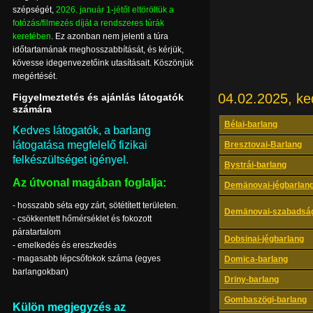
szépségét,
2026. január 1-jétől eltöröltük a
fotózás/filmezés díját a rendszeres túrák
keretében
. Ez azonban nem jelenti a túra
időtartamának meghosszabbítását, és kérjük,
kövesse idegenvezetőink utasításait. Köszönjük
megértését.
04.02.2025, ke
Figyelmeztetés és ajánlás látogatók
számára
Bélai-barlang
Kedves látogatók, a barlang
látogatása megfelelő fizikai
Bresztovai-Barlang
felkészültséget igényel.
Bystrái-barlang
Az útvonal magában foglalja:
Demänovai-jégbarlan
- hosszabb séta egy zárt, sötétített területen.
Demänovai-szabadság
- csökkentett hőmérséklet és fokozott
páratartalom
Dobsinai-jégbarlang
- emelkedés és ereszkedés
- magasabb lépcsőfokok száma (egyes
Domica-barlang
barlangokban)
Driny-barlang
Gombaszögi-barlang
Külön megjegyzés az