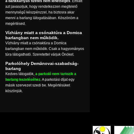
a bankkártyás fizetés nem lehetséges
. Emiatt
azt javasoljuk, hogy rendelkezzen megfelelő
mennyiségű készpénzzel, ha biztosra akar
menni a barlang látogatásában. Köszönöm a
megértésed.
Vízhiány miatt a csónaktúra a Domica
barlangban nem működik.
Vízhiány miatt a csónaktúra a Domica
barlangban nem működik. Csak a hagyományos
túra látogatható. Szeretettel várjuk Önöket.
Parkolóhely Demänovai-szabadság-
barlang
Kedves látogatók,
a parkoló nem tartozik a
barlang kezeléséhez
. A parkolási díjat egy
másik szervezet szedi be. Megértésüket
köszönjük.