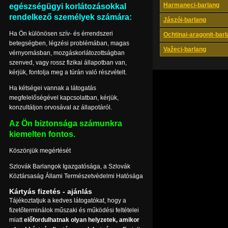
Harmaneci-barlang
egészségügyi korlátozásokkal
rendelkező személyek számára:
Jászói-barlang
Ha Ön különösen szív- és érrendszeri
Ochtinai-aragonit-bar
betegségben, légzési problémában, magas
Važeci-barlang
vérnyomásban, mozgáskorlátozottságban
szenved, vagy rossz fizikai állapotban van,
kérjük, fontolja meg a túrán való részvételt.
Ha kétségei vannak a látogatás
megfelelőségével kapcsolatban, kérjük,
konzultáljon orvosával az állapotáról.
Az Ön biztonsága számunkra
kiemelten fontos.
Köszönjük megértését
Szlovák Barlangok Igazgatósága, a Szlovák
Köztársaság Állami Természetvédelmi Hatósága
Kártyás fizetés - ajánlás
Tájékoztatjuk a kedves látogatókat, hogy a
fizetőterminálok műszaki és működési feltételei
miatt
előfordulhatnak olyan helyzetek, amikor