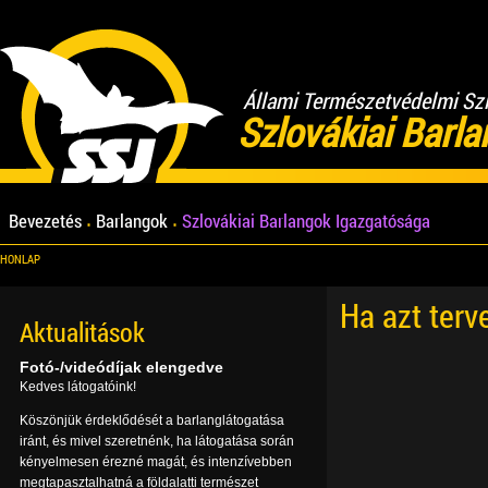
Állami Természetvédelmi Sz
Szlovákiai Barl
Bevezetés
Barlangok
Szlovákiai Barlangok Igazgatósága
HONLAP
Ha azt terv
Aktualitások
Fotó-/videódíjak elengedve
Kedves látogatóink!
Köszönjük érdeklődését a barlanglátogatása
iránt, és mivel szeretnénk, ha látogatása során
kényelmesen érezné magát, és intenzívebben
megtapasztalhatná a földalatti természet