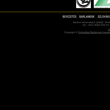
BEVEZETÉS
BARLANGOK
SZLOVÁKI
Správa slovenských jaskýň, Hodž
tel.: +421 (0)44 553 61
Z
Copyright ©
Szlovákiai Barlangok Igazg