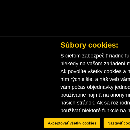
Súbory cookies:
S cieľom zabezpečiť riadne fu
niekedy na vašom zariadení ma
Ak povolíte všetky cookies a n
ním rýchlejšie, a náš web vá
vám počas objednávky jednodu
používame najmä na anonymnú
našich stránok. Ak sa rozhod
používať niektoré funkcie na 
Akceptovať všetky cookies
Nastaviť coo