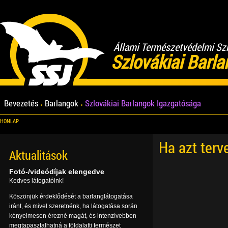
Állami Természetvédelmi Sz
Szlovákiai Barl
Bevezetés
Barlangok
Szlovákiai Barlangok Igazgatósága
HONLAP
Ha azt terv
Aktualitások
Fotó-/videódíjak elengedve
Kedves látogatóink!
Köszönjük érdeklődését a barlanglátogatása
iránt, és mivel szeretnénk, ha látogatása során
kényelmesen érezné magát, és intenzívebben
megtapasztalhatná a földalatti természet