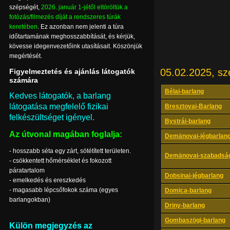
szépségét,
2026. január 1-jétől eltöröltük a
fotózás/filmezés díját a rendszeres túrák
keretében
. Ez azonban nem jelenti a túra
időtartamának meghosszabbítását, és kérjük,
kövesse idegenvezetőink utasításait. Köszönjük
megértését.
05.02.2025, sz
Figyelmeztetés és ajánlás látogatók
számára
Bélai-barlang
Kedves látogatók, a barlang
látogatása megfelelő fizikai
Bresztovai-Barlang
felkészültséget igényel.
Bystrái-barlang
Az útvonal magában foglalja:
Demänovai-jégbarlan
- hosszabb séta egy zárt, sötétített területen.
Demänovai-szabadság
- csökkentett hőmérséklet és fokozott
páratartalom
Dobsinai-jégbarlang
- emelkedés és ereszkedés
- magasabb lépcsőfokok száma (egyes
Domica-barlang
barlangokban)
Driny-barlang
Gombaszögi-barlang
Külön megjegyzés az