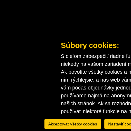
Súbory cookies:
S cieľom zabezpečiť riadne fu
niekedy na vašom zariadení ma
Ak povolíte všetky cookies a n
ním rýchlejšie, a náš web vá
vám počas objednávky jednodu
používame najmä na anonymnú
našich stránok. Ak sa rozhod
používať niektoré funkcie na 
Akceptovať všetky cookies
Nastaviť coo