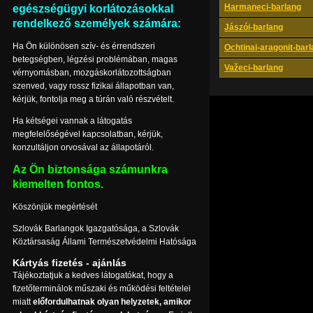
Harmaneci-barlang
egészségügyi korlátozásokkal
rendelkező személyek számára:
Jászói-barlang
Ha Ön különösen szív- és érrendszeri
Ochtinai-aragonit-bar
betegségben, légzési problémában, magas
Važeci-barlang
vérnyomásban, mozgáskorlátozottságban
szenved, vagy rossz fizikai állapotban van,
kérjük, fontolja meg a túrán való részvételt.
Ha kétségei vannak a látogatás
megfelelőségével kapcsolatban, kérjük,
konzultáljon orvosával az állapotáról.
Az Ön biztonsága számunkra
kiemelten fontos.
Köszönjük megértését
Szlovák Barlangok Igazgatósága, a Szlovák
Köztársaság Állami Természetvédelmi Hatósága
Kártyás fizetés - ajánlás
Tájékoztatjuk a kedves látogatókat, hogy a
fizetőterminálok műszaki és működési feltételei
miatt
előfordulhatnak olyan helyzetek, amikor