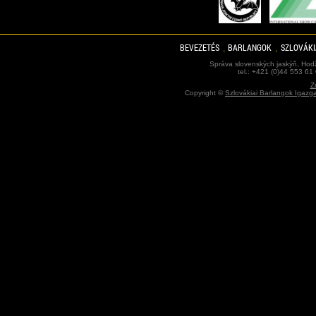
BEVEZETÉS
BARLANGOK
SZLOVÁKI
Správa slovenských jaskýň, Hodž
tel.: +421 (0)44 553 61
Z
Copyright ©
Szlovákiai Barlangok Igazg