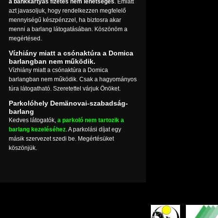
a bankkártyás fizetés nem lehetséges
. Emiatt
azt javasoljuk, hogy rendelkezzen megfelelő
mennyiségű készpénzzel, ha biztosra akar
menni a barlang látogatásában. Köszönöm a
megértésed.
Vízhiány miatt a csónaktúra a Domica
barlangban nem működik.
Vízhiány miatt a csónaktúra a Domica
barlangban nem működik. Csak a hagyományos
túra látogatható. Szeretettel várjuk Önöket.
Parkolóhely Demänovai-szabadság-
barlang
Kedves látogatók,
a parkoló nem tartozik a
barlang kezeléséhez
. A parkolási díjat egy
másik szervezet szedi be. Megértésüket
köszönjük.