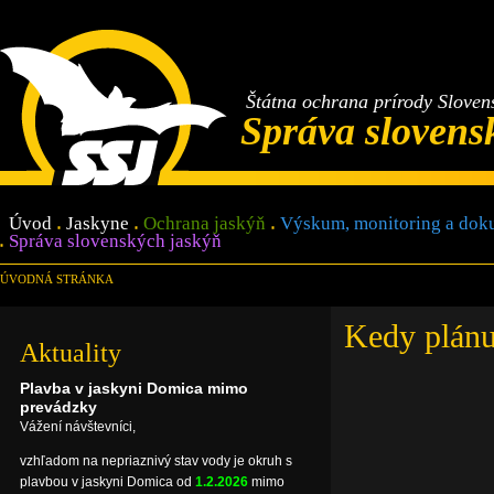
Štátna ochrana prírody Sloven
Správa slovens
Úvod
Jaskyne
Ochrana jaskýň
Výskum, monitoring a dok
Správa slovenských jaskýň
ÚVODNÁ STRÁNKA
Kedy plánu
Aktuality
Plavba v jaskyni Domica mimo
prevádzky
Vážení návštevníci,
vzhľadom na nepriaznivý stav vody je okruh s
plavbou v jaskyni Domica od
1.2.2026
mimo