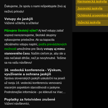
Harmanecká jaskyňa
Ďakujeme, že spolu s nami rešpektujete živú aj
Jasovská jaskyňa
neživú prírodu!
Ochtinská aragonitov
Vstupy do jaskýň
Važecká jaskyňa
Vážené učiteľky a učitelia!
Plánujete školský výlet?
Aj keď vstupy zatiaľ
vopred nerezervujeme, školské skupiny
vybavujeme priebežne. Ak sa kapacita
oficiálneho vstupu naplní,
podľa prevádzkových
možností
umožníme pre školy
vstupy aj mimo
stanoveného času
. Naším cieľom je, aby ste u
nás nečakali dlhšie, než je nevyhnutné. Tešíme
sa na vašu návštevu!
16. vedecká konferencia - Výskum,
využívanie a ochrana jaskýň
Správa slovenských jaskýň uskutoční na jeseň
už svoju 16. vedeckú konferenciu venovanú
viacerým aspektom starostlivosti o jaskyne.
Podrobnejšie informácie - po kliknutí na Viac....
Poplatky za foto/video zrušené
Vážení návštevníci,