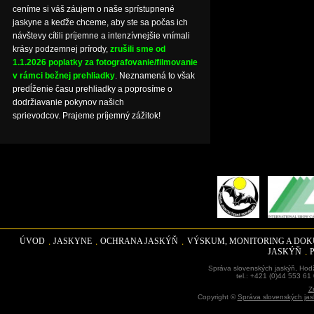
ceníme si váš záujem o naše sprístupnené
jaskyne a keďže chceme, aby ste sa počas ich
návštevy cítili príjemne a intenzívnejšie vnímali
krásy podzemnej prírody,
zrušili sme od
1.1.2026 poplatky za fotografovanie/filmovanie
v rámci bežnej prehliadky
. Neznamená to však
predĺženie času prehliadky a poprosíme o
dodržiavanie pokynov našich
sprievodcov. Prajeme príjemný zážitok!
ÚVOD
JASKYNE
OCHRANA JASKÝŇ
VÝSKUM, MONITORING A DO
JASKÝŇ
Správa slovenských jaskýň, Hodž
tel.: +421 (0)44 553 61
Z
Copyright ©
Správa slovenských jas