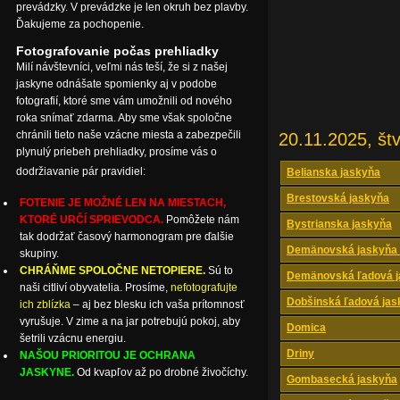
prevádzky. V prevádzke je len okruh bez plavby.
Ďakujeme za pochopenie.
Fotografovanie počas prehliadky
Milí návštevníci, veľmi nás teší, že si z našej
jaskyne odnášate spomienky aj v podobe
fotografií, ktoré sme vám umožnili od nového
roka snímať zdarma. Aby sme však spoločne
chránili tieto naše vzácne miesta a zabezpečili
20.11.2025, štv
plynulý priebeh prehliadky, prosíme vás o
dodržiavanie pár pravidiel:
Belianska jaskyňa
Brestovská jaskyňa
FOTENIE JE MOŽNÉ LEN NA MIESTACH,
KTORÉ URČÍ SPRIEVODCA.
Pomôžete nám
Bystrianska jaskyňa
tak dodržať časový harmonogram pre ďalšie
Demänovská jaskyňa 
skupiny.
CHRÁŇME SPOLOČNE NETOPIERE.
Sú to
Demänovská ľadová j
naši citliví obyvatelia. Prosíme,
nefotografujte
Dobšinská ľadová jas
ich zblízka
– aj bez blesku ich vaša prítomnosť
vyrušuje. V zime a na jar potrebujú pokoj, aby
Domica
šetrili vzácnu energiu.
Driny
NAŠOU PRIORITOU JE OCHRANA
JASKYNE.
Od kvapľov až po drobné živočíchy.
Gombasecká jaskyňa