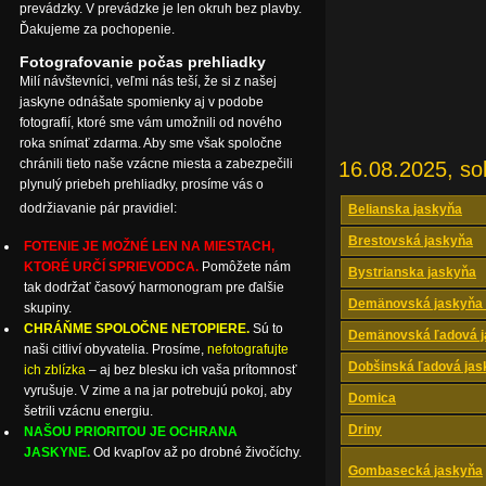
prevádzky. V prevádzke je len okruh bez plavby.
Ďakujeme za pochopenie.
Fotografovanie počas prehliadky
Milí návštevníci, veľmi nás teší, že si z našej
jaskyne odnášate spomienky aj v podobe
fotografií, ktoré sme vám umožnili od nového
roka snímať zdarma. Aby sme však spoločne
chránili tieto naše vzácne miesta a zabezpečili
16.08.2025, so
plynulý priebeh prehliadky, prosíme vás o
dodržiavanie pár pravidiel:
Belianska jaskyňa
Brestovská jaskyňa
FOTENIE JE MOŽNÉ LEN NA MIESTACH,
KTORÉ URČÍ SPRIEVODCA.
Pomôžete nám
Bystrianska jaskyňa
tak dodržať časový harmonogram pre ďalšie
Demänovská jaskyňa 
skupiny.
CHRÁŇME SPOLOČNE NETOPIERE.
Sú to
Demänovská ľadová j
naši citliví obyvatelia. Prosíme,
nefotografujte
Dobšinská ľadová jas
ich zblízka
– aj bez blesku ich vaša prítomnosť
vyrušuje. V zime a na jar potrebujú pokoj, aby
Domica
šetrili vzácnu energiu.
Driny
NAŠOU PRIORITOU JE OCHRANA
JASKYNE.
Od kvapľov až po drobné živočíchy.
Gombasecká jaskyňa