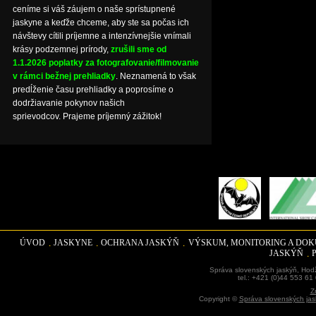
ceníme si váš záujem o naše sprístupnené
jaskyne a keďže chceme, aby ste sa počas ich
návštevy cítili príjemne a intenzívnejšie vnímali
krásy podzemnej prírody,
zrušili sme od
1.1.2026 poplatky za fotografovanie/filmovanie
v rámci bežnej prehliadky
. Neznamená to však
predĺženie času prehliadky a poprosíme o
dodržiavanie pokynov našich
sprievodcov. Prajeme príjemný zážitok!
ÚVOD
JASKYNE
OCHRANA JASKÝŇ
VÝSKUM, MONITORING A DO
JASKÝŇ
Správa slovenských jaskýň, Hodž
tel.: +421 (0)44 553 61
Z
Copyright ©
Správa slovenských jas