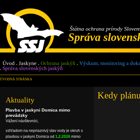
Štátna ochrana prírody Sloven
Správa slovens
Úvod
Jaskyne
Ochrana jaskýň
Výskum, monitoring a dok
Správa slovenských jaskýň
ÚVODNÁ STRÁNKA
Kedy plánu
Aktuality
Plavba v jaskyni Domica mimo
prevádzky
Vážení návštevníci,
vzhľadom na nepriaznivý stav vody je okruh s
plavbou v jaskyni Domica od
1.2.2026
mimo