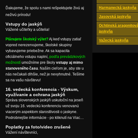
Harmanecká jaskyňa
Ďakujeme, že spolu s nami rešpektujete živú aj
neživú prírodu!
Jasovská jaskyňa
Vstupy do jaskýň
Ochtinská aragonitov
Vážené učiteľky a učitelia!
jaskyňa
Plánujete školský výlet?
Aj keď vstupy zatiaľ
Važecká jaskyňa
vopred nerezervujeme, školské skupiny
vybavujeme priebežne. Ak sa kapacita
oficiálneho vstupu naplní,
podľa prevádzkových
možností
umožníme pre školy
vstupy aj mimo
stanoveného času
. Naším cieľom je, aby ste u
nás nečakali dlhšie, než je nevyhnutné. Tešíme
sa na vašu návštevu!
16. vedecká konferencia - Výskum,
využívanie a ochrana jaskýň
Správa slovenských jaskýň uskutoční na jeseň
už svoju 16. vedeckú konferenciu venovanú
viacerým aspektom starostlivosti o jaskyne.
Podrobnejšie informácie - po kliknutí na Viac....
Poplatky za foto/video zrušené
Vážení návštevníci,