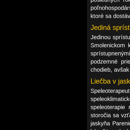
poľnohospodárs
ktoré sa dostáv
Jediná sprí
Jedinou sprís
Smolenickom k
sprístupneným
podzemné pries
chodieb, avšak
Liečba v jas
Speleoterapeu
speleoklimatic
speleoterapie
storočia sa vz
jaskyňa Pareni