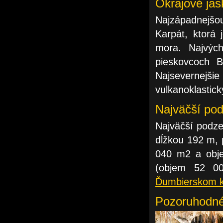
Okrajové jas
Najzápadnejšo
Karpát, ktorá
mora. Najvýc
pieskovcoch 
Najsevernejšie 
vulkanoklastic
Najväčší pod
Najväčší podze
dĺžkou 192 m, 
040 m2 a obj
(objem 52 
Ďumbierskom 
Pozoruhodné 