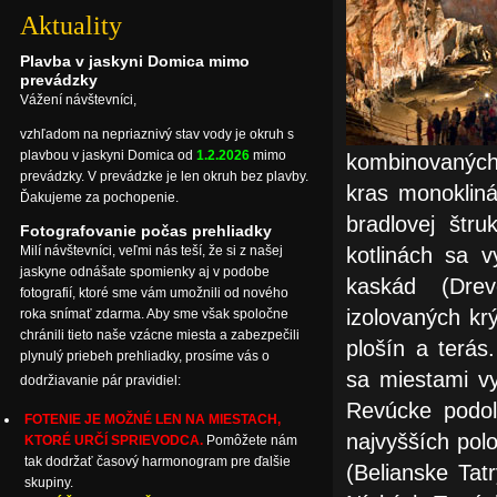
Aktuality
Plavba v jaskyni Domica mimo
prevádzky
Vážení návštevníci,
vzhľadom na nepriaznivý stav vody je okruh s
plavbou v jaskyni Domica od
1.2.2026
mimo
kombinovaných 
prevádzky. V prevádzke je len okruh bez plavby.
kras monokliná
Ďakujeme za pochopenie.
bradlovej štru
Fotografovanie počas prehliadky
kotlinách sa v
Milí návštevníci, veľmi nás teší, že si z našej
jaskyne odnášate spomienky aj v podobe
kaskád (Drev
fotografií, ktoré sme vám umožnili od nového
izolovaných kr
roka snímať zdarma. Aby sme však spoločne
chránili tieto naše vzácne miesta a zabezpečili
plošín a terás
plynulý priebeh prehliadky, prosíme vás o
sa miestami vy
dodržiavanie pár pravidiel:
Revúcke podol
FOTENIE JE MOŽNÉ LEN NA MIESTACH,
najvyšších pol
KTORÉ URČÍ SPRIEVODCA.
Pomôžete nám
tak dodržať časový harmonogram pre ďalšie
(Belianske Tat
skupiny.