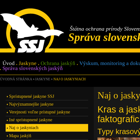
Štátna ochrana prírody Sloven
Správa slovens
Úvod
Jaskyne
Ochrana jaskýň
Výskum, monitoring a dok
Správa slovenských jaskýň
ÚVODNÁ STRÁNKA
JASKYNE
NAJ O JASKYNIACH
Naj o jask
Sprístupnené jaskyne SSJ
Najvýznamnejšie jaskyne
Kras a jas
Verejnosti voľne prístupné jaskyne
faktografi
Iné sprístupnené jaskyne
Naj o jaskyniach
Typy krasov
Mapa jaskýň