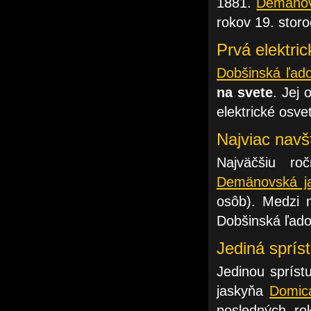
1881.
Demänov
rokov 19. storo
Prvá elektri
Dobšinská ľad
na svete
. Jej
elektrické osve
Najviac navš
Najväčšiu ro
Demänovská ja
osôb). Medzi n
Dobšinská ľad
Jediná sprí
Jedinou spríst
jaskyňa
Domic
posledných ro