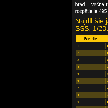
hrad – Večná ro
rozpätie je 495
Najdlhšie 
SSS, 1/20
Poradie
1
2
3
4
5
6
7
8
9