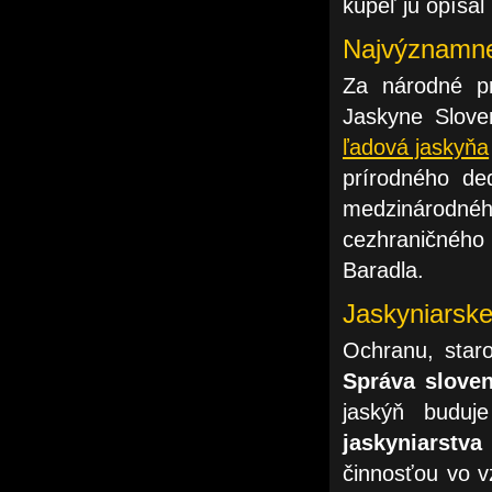
kúpeľ ju opísal
Najvýznamnej
Za národné p
Jaskyne Slov
ľadová jaskyňa
prírodného de
medzinárodn
cezhraničnéh
Baradla.
Jaskyniarske
Ochranu, staro
Správa slove
jaskýň buduj
jaskyniarstva
činnosťou vo v