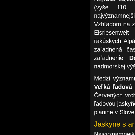
(vyše 110 
najvýznamne
Vzhľadom na z
Eisriesenwel
rakúskych Alpá
zaľadnená ča
zaľadnenie
D
nadmorskej výš
Medzi významn
Veľká ľadová 
Červených vrch
ľadovou jaskyň
planine v Slov
Jaskyne s ar
Najvýznamnejši