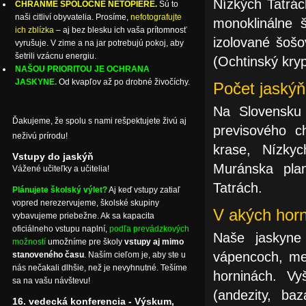
Nízkých Tatrác
CHRÁŇME SPOLOČNE NETOPIERE.
Sú to
naši citliví obyvatelia. Prosíme,
nefotografujte
monoklinálne š
ich zblízka
– aj bez blesku ich vaša prítomnosť
izolované šošo
vyrušuje. V zime a na jar potrebujú pokoj, aby
šetrili vzácnu energiu.
(Ochtinský kry
NAŠOU PRIORITOU JE OCHRANA
JASKYNE.
Od kvapľov až po drobné živočíchy.
Počet jaskýň
Na Slovensk
Ďakujeme, že spolu s nami rešpektujete živú aj
previsového c
neživú prírodu!
krase, Nízky
Vstupy do jaskýň
Muránska plan
Vážené učiteľky a učitelia!
Tatrách.
Plánujete školský výlet?
Aj keď vstupy zatiaľ
vopred nerezervujeme, školské skupiny
V akých horn
vybavujeme priebežne. Ak sa kapacita
oficiálneho vstupu naplní,
podľa prevádzkových
Naše jaskyne
možností
umožníme pre školy
vstupy aj mimo
vápencoch, men
stanoveného času
. Naším cieľom je, aby ste u
nás nečakali dlhšie, než je nevyhnutné. Tešíme
horninách. Vy
sa na vašu návštevu!
(andezity, baz
16. vedecká konferencia - Výskum,