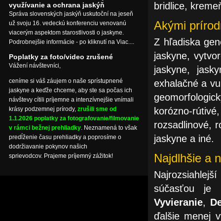
bridlice, kreme
využívanie a ochrana jaskýň
Správa slovenských jaskýň uskutoční na jeseň
Akými prírod
už svoju 16. vedeckú konferenciu venovanú
viacerým aspektom starostlivosti o jaskyne.
Z hľadiska gen
Podrobnejšie informácie - po kliknutí na Viac....
jaskyne, vytvo
Poplatky za foto/video zrušené
Vážení návštevníci,
jaskyne, jasky
ceníme si váš záujem o naše sprístupnené
exhalačné a vu
jaskyne a keďže chceme, aby ste sa počas ich
geomorfologic
návštevy cítili príjemne a intenzívnejšie vnímali
korózno-rútiv
krásy podzemnej prírody,
zrušili sme od
1.1.2026 poplatky za fotografovanie/filmovanie
rozsadlinové, r
v rámci bežnej prehliadky
. Neznamená to však
jaskyne a iné.
predĺženie času prehliadky a poprosíme o
dodržiavanie pokynov našich
Najdlhšie a n
sprievodcov. Prajeme príjemný zážitok!
Najrozsiahlejš
súčasťou je
Vyvieranie
,
D
ďalšie menej 