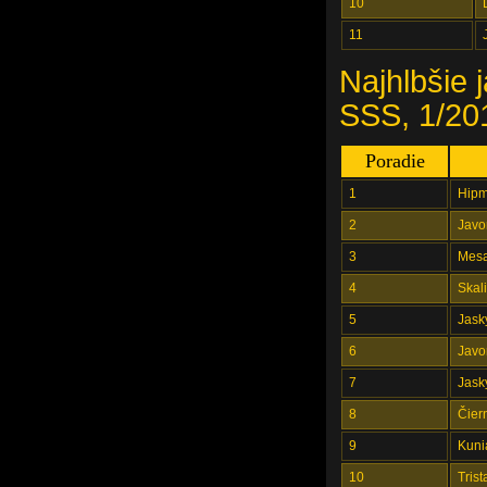
10
11
Najhlbšie 
SSS, 1/20
Poradie
1
Hipm
2
Javo
3
Mesa
4
Skali
5
Jask
6
Javo
7
Jask
8
Čier
9
Kuni
10
Trist