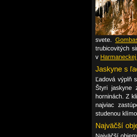
svete.
Gombas
trubicovitých s
v
Harmaneckej 
Jaskyne s ľ
Ľadová výplň s
Štyri jaskyne 
horninách. Z k
najviac zastú
studenou klímo
Najväčší obj
Najväčší objem