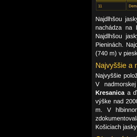
11
Demä
Najdlhšou jask
nachádza na D
Najdlhšou jas
Pieninách. Na
(740 m) v pies
Najvyššie a 
Najvyššie polo
V nadmorske
Kresanica
a ďa
výške nad 200
m. V hlbinno
zdokumentovala
Košiciach jasky