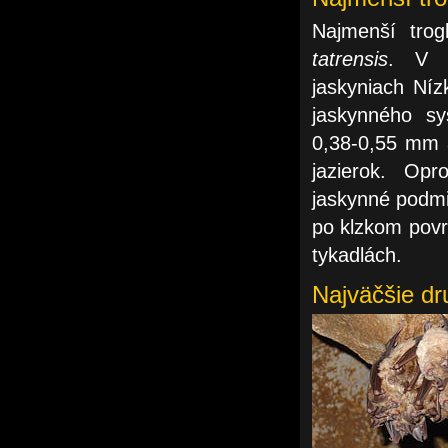
Najmenší trog
tatrensis
. V r
jaskyniach Ní
jaskynného sy
0,38-0,55 mm 
jazierok. Op
jaskynné podmi
po klzkom povr
tykadlách.
Najväčšie dr