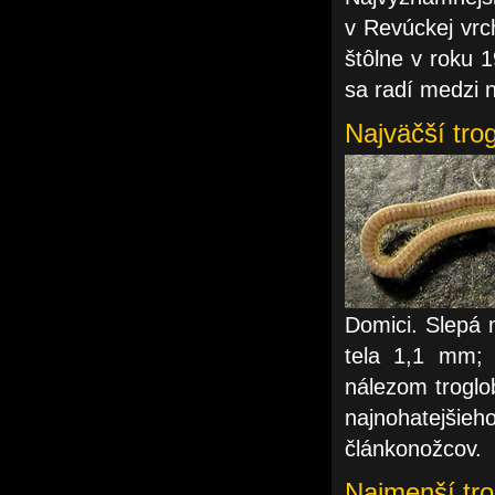
v Revúckej vrc
štôlne v roku 
sa radí medzi 
Najväčší tro
Domici. Slepá 
tela 1,1 mm; 
nálezom troglo
najnohatejšieh
článkonožcov.
Najmenší tro