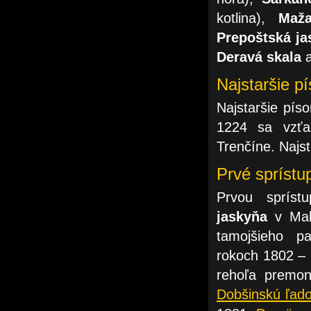
kotlina),
Maž
Prepoštská ja
Deravá skala
Najstaršie p
Najstaršie pís
1224 sa vzť
Trenčíne. Najst
Prvé sprístu
Prvou spríst
jaskyňa
v Malý
tamojšieho p
rokoch 1802 –
rehoľa premon
Dobšinskú ľado