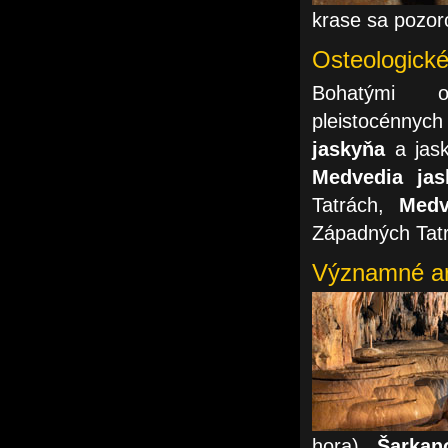
krase sa pozo
Osteologické
Bohatými os
pleistocénnych
jaskyňa
a jas
Medvedia jas
Tatrách,
Medv
Západných Tat
Významné ar
hora),
Šarkan