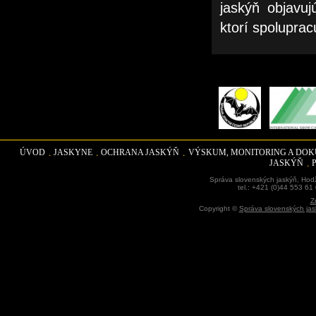
jaskýň objavu
ktorí spoluprac
ÚVOD
JASKYNE
OCHRANA JASKÝŇ
VÝSKUM, MONITORING A DO
JASKÝŇ
Správa slovenských jaskýň, Hodž
tel.: +421 (0)44 553 61
Z
Copyright ©
Správa slovenských jas