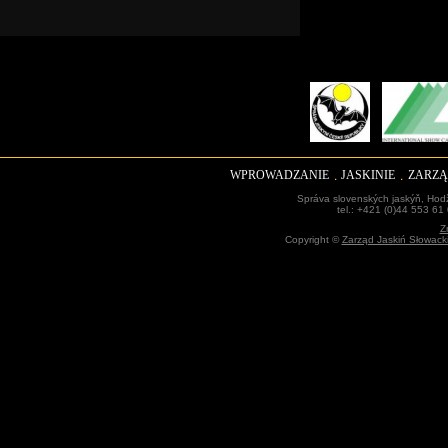
WPROWADZANIE
JASKINIE
ZARZĄ
Správa slovenských jaskýň, Hodž
tel.: +421 (0)44 553 61
Z
Copyright ©
Zarząd Jaskiń Słowack