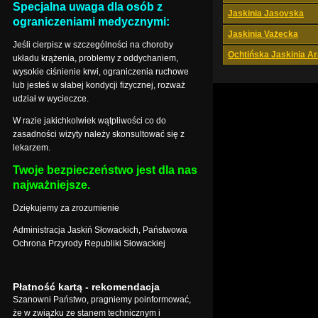
Specjalna uwaga dla osób z
Jaskinia Jasovska
ograniczeniami medycznymi:
Jaskinia Vażecka
Jeśli cierpisz w szczególności na choroby
Ochtińska Jaskinia A
układu krążenia, problemy z oddychaniem,
wysokie ciśnienie krwi, ograniczenia ruchowe
lub jesteś w słabej kondycji fizycznej, rozważ
udział w wycieczce.
W razie jakichkolwiek wątpliwości co do
zasadności wizyty należy skonsultować się z
lekarzem.
Twoje bezpieczeństwo jest dla nas
najważniejsze.
Dziękujemy za zrozumienie
Administracja Jaskiń Słowackich, Państwowa
Ochrona Przyrody Republiki Słowackiej
Płatność kartą - rekomendacja
Szanowni Państwo, pragniemy poinformować,
że w związku ze stanem technicznym i