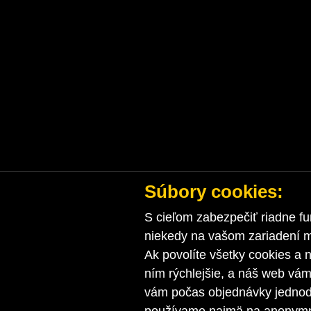
Súbory cookies:
S cieľom zabezpečiť riadne fu
niekedy na vašom zariadení ma
Ak povolíte všetky cookies a n
ním rýchlejšie, a náš web vá
vám počas objednávky jednodu