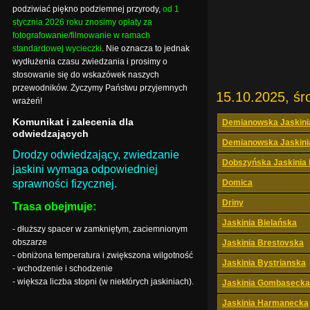
podziwiać piękno podziemnej przyrody,
od 1
stycznia 2026 roku znosimy opłaty za
fotografowanie/filmowanie w ramach
standardowej wycieczki
. Nie oznacza to jednak
wydłużenia czasu zwiedzania i prosimy o
stosowanie się do wskazówek naszych
przewodników. Życzymy Państwu przyjemnych
15.10.2025, śr
wrażeń!
Komunikat i zalecenia dla
Demianowska Jaskini
odwiedzających
Demianowska Jaskini
Drodzy odwiedzający, zwiedzanie
Dobszyńska Jaskinia
jaskini wymaga odpowiedniej
sprawności fizycznej.
Domica
Driny
Trasa obejmuje:
Jaskinia Bielańska
- dłuższy spacer w zamkniętym, zaciemnionym
obszarze
Jaskinia Brestovska
- obniżona temperatura i zwiększona wilgotność
Jaskinia Bystrianska
- wchodzenie i schodzenie
- większa liczba stopni (w niektórych jaskiniach).
Jaskinia Gombasecka
Jaskinia Harmanecka