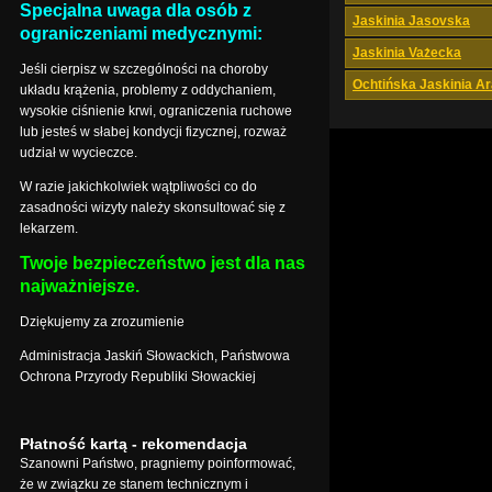
Specjalna uwaga dla osób z
Jaskinia Jasovska
ograniczeniami medycznymi:
Jaskinia Vażecka
Jeśli cierpisz w szczególności na choroby
Ochtińska Jaskinia A
układu krążenia, problemy z oddychaniem,
wysokie ciśnienie krwi, ograniczenia ruchowe
lub jesteś w słabej kondycji fizycznej, rozważ
udział w wycieczce.
W razie jakichkolwiek wątpliwości co do
zasadności wizyty należy skonsultować się z
lekarzem.
Twoje bezpieczeństwo jest dla nas
najważniejsze.
Dziękujemy za zrozumienie
Administracja Jaskiń Słowackich, Państwowa
Ochrona Przyrody Republiki Słowackiej
Płatność kartą - rekomendacja
Szanowni Państwo, pragniemy poinformować,
że w związku ze stanem technicznym i