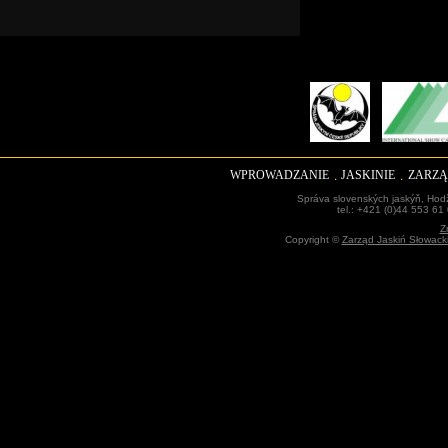
WPROWADZANIE
JASKINIE
ZARZĄ
Správa slovenských jaskýň, Hodž
tel.: +421 (0)44 553 61
Z
Copyright ©
Zarząd Jaskiń Słowack