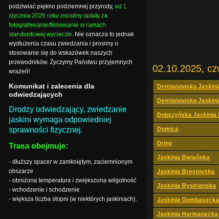
podziwiać piękno podziemnej przyrody,
od 1
stycznia 2026 roku znosimy opłaty za
fotografowanie/filmowanie w ramach
standardowej wycieczki
. Nie oznacza to jednak
wydłużenia czasu zwiedzania i prosimy o
stosowanie się do wskazówek naszych
przewodników. Życzymy Państwu przyjemnych
02.10.2025, cz
wrażeń!
Komunikat i zalecenia dla
Demianowska Jaskini
odwiedzających
Demianowska Jaskini
Drodzy odwiedzający, zwiedzanie
Dobszyńska Jaskinia
jaskini wymaga odpowiedniej
sprawności fizycznej.
Domica
Driny
Trasa obejmuje:
Jaskinia Bielańska
- dłuższy spacer w zamkniętym, zaciemnionym
obszarze
Jaskinia Brestovska
- obniżona temperatura i zwiększona wilgotność
Jaskinia Bystrianska
- wchodzenie i schodzenie
- większa liczba stopni (w niektórych jaskiniach).
Jaskinia Gombasecka
Jaskinia Harmanecka