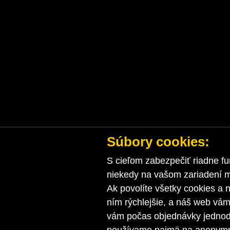
Súbory cookies:
S cieľom zabezpečiť riadne fu
niekedy na vašom zariadení ma
Ak povolíte všetky cookies a n
ním rýchlejšie, a náš web vá
vám počas objednávky jednodu