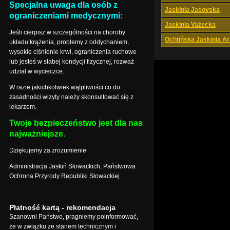
Specjalna uwaga dla osób z
Jaskinia Jasovska
ograniczeniami medycznymi:
Jaskinia Vażecka
Jeśli cierpisz w szczególności na choroby
Ochtińska Jaskinia A
układu krążenia, problemy z oddychaniem,
wysokie ciśnienie krwi, ograniczenia ruchowe
lub jesteś w słabej kondycji fizycznej, rozważ
udział w wycieczce.
W razie jakichkolwiek wątpliwości co do
zasadności wizyty należy skonsultować się z
lekarzem.
Twoje bezpieczeństwo jest dla nas
najważniejsze.
Dziękujemy za zrozumienie
Administracja Jaskiń Słowackich, Państwowa
Ochrona Przyrody Republiki Słowackiej
Płatność kartą - rekomendacja
Szanowni Państwo, pragniemy poinformować,
że w związku ze stanem technicznym i