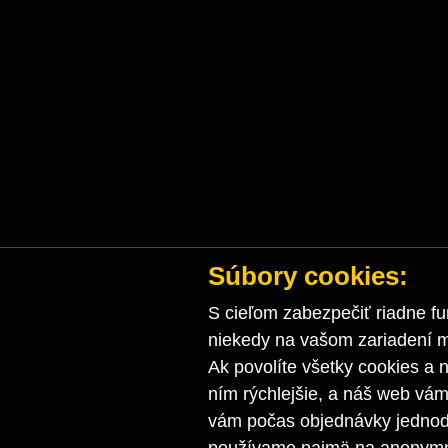
Súbory cookies:
S cieľom zabezpečiť riadne fu
niekedy na vašom zariadení ma
Ak povolíte všetky cookies a n
ním rýchlejšie, a náš web vá
vám počas objednávky jednodu