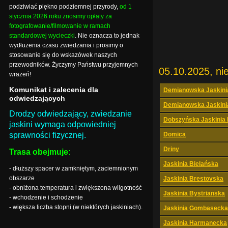
podziwiać piękno podziemnej przyrody,
od 1
stycznia 2026 roku znosimy opłaty za
fotografowanie/filmowanie w ramach
standardowej wycieczki
. Nie oznacza to jednak
wydłużenia czasu zwiedzania i prosimy o
stosowanie się do wskazówek naszych
przewodników. Życzymy Państwu przyjemnych
05.10.2025, nie
wrażeń!
Komunikat i zalecenia dla
Demianowska Jaskini
odwiedzających
Demianowska Jaskini
Drodzy odwiedzający, zwiedzanie
Dobszyńska Jaskinia
jaskini wymaga odpowiedniej
sprawności fizycznej.
Domica
Driny
Trasa obejmuje:
Jaskinia Bielańska
- dłuższy spacer w zamkniętym, zaciemnionym
obszarze
Jaskinia Brestovska
- obniżona temperatura i zwiększona wilgotność
Jaskinia Bystrianska
- wchodzenie i schodzenie
- większa liczba stopni (w niektórych jaskiniach).
Jaskinia Gombasecka
Jaskinia Harmanecka