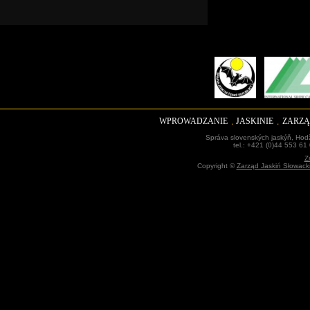
WPROWADZANIE
JASKINIE
ZARZĄ
Správa slovenských jaskýň, Hodž
tel.: +421 (0)44 553 61
Z
Copyright ©
Zarząd Jaskiń Słowack