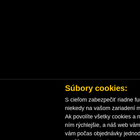
Súbory cookies:
S cieľom zabezpečiť riadne fu
niekedy na vašom zariadení ma
Ak povolíte všetky cookies a n
ním rýchlejšie, a náš web vá
vám počas objednávky jednodu