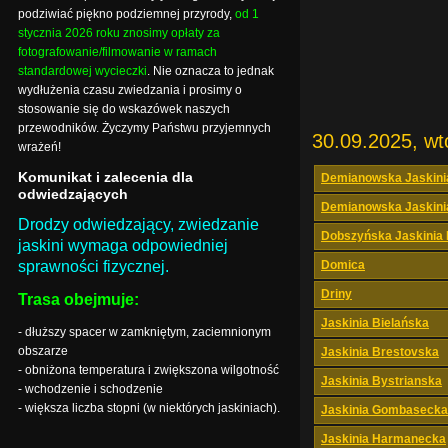
podziwiać piękno podziemnej przyrody,
od 1
stycznia 2026 roku znosimy opłaty za
fotografowanie/filmowanie w ramach
standardowej wycieczki
. Nie oznacza to jednak
wydłużenia czasu zwiedzania i prosimy o
stosowanie się do wskazówek naszych
przewodników. Życzymy Państwu przyjemnych
30.09.2025, wt
wrażeń!
Komunikat i zalecenia dla
Demianowska Jaskini
odwiedzających
Demianowska Jaskini
Drodzy odwiedzający, zwiedzanie
Dobszyńska Jaskinia
jaskini wymaga odpowiedniej
sprawności fizycznej.
Domica
Driny
Trasa obejmuje:
Jaskinia Bielańska
- dłuższy spacer w zamkniętym, zaciemnionym
obszarze
Jaskinia Brestovska
- obniżona temperatura i zwiększona wilgotność
Jaskinia Bystrianska
- wchodzenie i schodzenie
- większa liczba stopni (w niektórych jaskiniach).
Jaskinia Gombasecka
Jaskinia Harmanecka