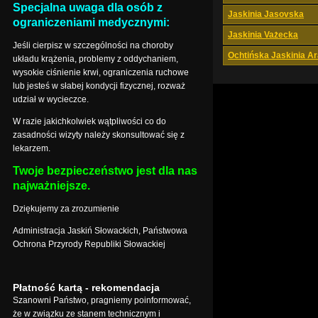
Specjalna uwaga dla osób z
Jaskinia Jasovska
ograniczeniami medycznymi:
Jaskinia Vażecka
Jeśli cierpisz w szczególności na choroby
Ochtińska Jaskinia A
układu krążenia, problemy z oddychaniem,
wysokie ciśnienie krwi, ograniczenia ruchowe
lub jesteś w słabej kondycji fizycznej, rozważ
udział w wycieczce.
W razie jakichkolwiek wątpliwości co do
zasadności wizyty należy skonsultować się z
lekarzem.
Twoje bezpieczeństwo jest dla nas
najważniejsze.
Dziękujemy za zrozumienie
Administracja Jaskiń Słowackich, Państwowa
Ochrona Przyrody Republiki Słowackiej
Płatność kartą - rekomendacja
Szanowni Państwo, pragniemy poinformować,
że w związku ze stanem technicznym i