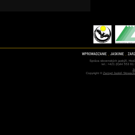
WPROWADZANIE
JASKINIE
ZARZ
Správa slovenských jaskýň, Hodž
tel.: +421 (0)44 553 61
Z
Copyright ©
Zarząd Jaskiń Słowack