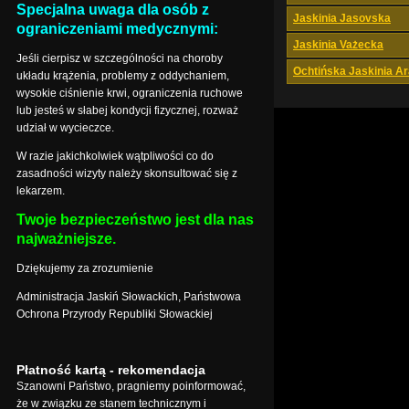
Specjalna uwaga dla osób z
Jaskinia Jasovska
ograniczeniami medycznymi:
Jaskinia Vażecka
Jeśli cierpisz w szczególności na choroby
Ochtińska Jaskinia A
układu krążenia, problemy z oddychaniem,
wysokie ciśnienie krwi, ograniczenia ruchowe
lub jesteś w słabej kondycji fizycznej, rozważ
udział w wycieczce.
W razie jakichkolwiek wątpliwości co do
zasadności wizyty należy skonsultować się z
lekarzem.
Twoje bezpieczeństwo jest dla nas
najważniejsze.
Dziękujemy za zrozumienie
Administracja Jaskiń Słowackich, Państwowa
Ochrona Przyrody Republiki Słowackiej
Płatność kartą - rekomendacja
Szanowni Państwo, pragniemy poinformować,
że w związku ze stanem technicznym i