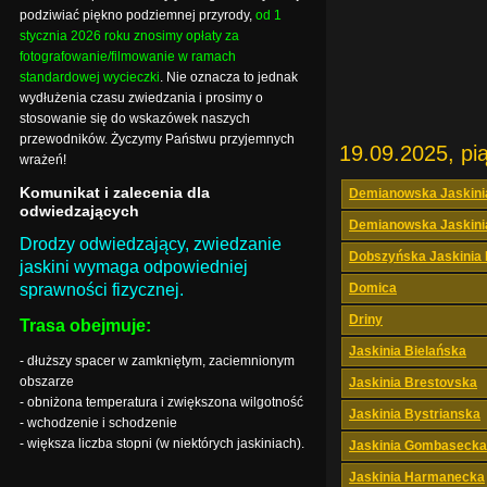
podziwiać piękno podziemnej przyrody,
od 1
stycznia 2026 roku znosimy opłaty za
fotografowanie/filmowanie w ramach
standardowej wycieczki
. Nie oznacza to jednak
wydłużenia czasu zwiedzania i prosimy o
stosowanie się do wskazówek naszych
przewodników. Życzymy Państwu przyjemnych
19.09.2025, pi
wrażeń!
Komunikat i zalecenia dla
Demianowska Jaskini
odwiedzających
Demianowska Jaskini
Drodzy odwiedzający, zwiedzanie
Dobszyńska Jaskinia
jaskini wymaga odpowiedniej
sprawności fizycznej.
Domica
Driny
Trasa obejmuje:
Jaskinia Bielańska
- dłuższy spacer w zamkniętym, zaciemnionym
obszarze
Jaskinia Brestovska
- obniżona temperatura i zwiększona wilgotność
Jaskinia Bystrianska
- wchodzenie i schodzenie
- większa liczba stopni (w niektórych jaskiniach).
Jaskinia Gombasecka
Jaskinia Harmanecka