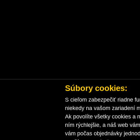
Súbory cookies:
S cieľom zabezpečiť riadne fu
niekedy na vašom zariadení ma
Ak povolíte všetky cookies a n
ním rýchlejšie, a náš web vá
vám počas objednávky jednodu