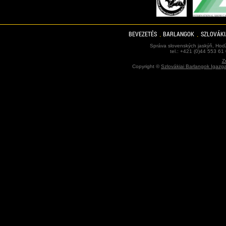
BEVEZETÉS
BARLANGOK
SZLOVÁKI
Správa slovenských jaskýň, Hodž
tel.: +421 (0)44 553 61
Z
Copyright ©
Szlovákiai Barlangok Igazg