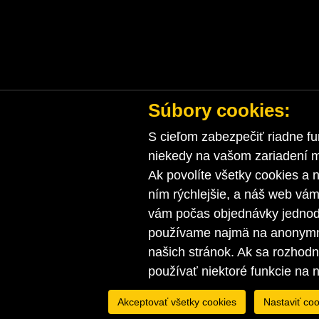
Súbory cookies:
S cieľom zabezpečiť riadne fu
niekedy na vašom zariadení ma
Ak povolíte všetky cookies a n
ním rýchlejšie, a náš web vá
vám počas objednávky jednodu
používame najmä na anonymnú
našich stránok. Ak sa rozhod
používať niektoré funkcie na 
Akceptovať všetky cookies
Nastaviť coo