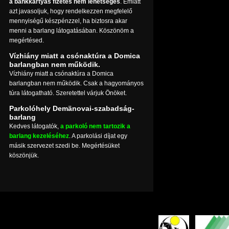
a bankkártyás fizetés nem lehetséges
. Emiatt
azt javasoljuk, hogy rendelkezzen megfelelő
mennyiségű készpénzzel, ha biztosra akar
menni a barlang látogatásában. Köszönöm a
megértésed.
Vízhiány miatt a csónaktúra a Domica
barlangban nem működik.
Vízhiány miatt a csónaktúra a Domica
barlangban nem működik. Csak a hagyományos
túra látogatható. Szeretettel várjuk Önöket.
Parkolóhely Demänovai-szabadság-
barlang
Kedves látogatók,
a parkoló nem tartozik a
barlang kezeléséhez
. A parkolási díjat egy
másik szervezet szedi be. Megértésüket
köszönjük.