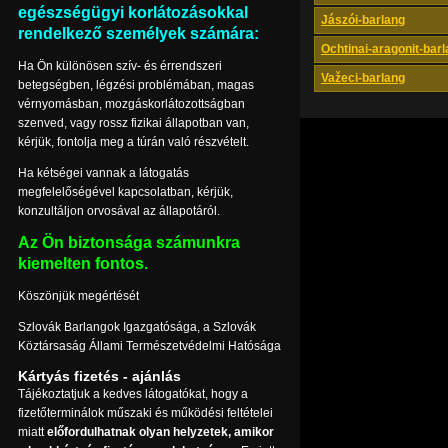
egészségügyi korlátozásokkal
Jászói-barlang
rendelkező személyek számára:
Ochtinai-aragonit-bar
Ha Ön különösen szív- és érrendszeri
Važeci-barlang
betegségben, légzési problémában, magas
vérnyomásban, mozgáskorlátozottságban
szenved, vagy rossz fizikai állapotban van,
kérjük, fontolja meg a túrán való részvételt.
Ha kétségei vannak a látogatás
megfelelőségével kapcsolatban, kérjük,
konzultáljon orvosával az állapotáról.
Az Ön biztonsága számunkra
kiemelten fontos.
Köszönjük megértését
Szlovák Barlangok Igazgatósága, a Szlovák
Köztársaság Állami Természetvédelmi Hatósága
Kártyás fizetés - ajánlás
Tájékoztatjuk a kedves látogatókat, hogy a
fizetőterminálok műszaki és működési feltételei
miatt
előfordulhatnak olyan helyzetek, amikor