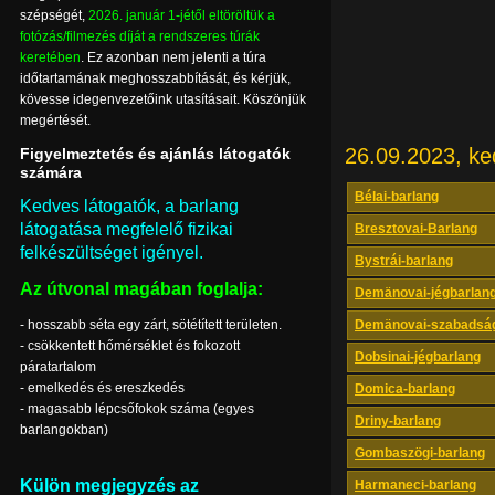
szépségét,
2026. január 1-jétől eltöröltük a
fotózás/filmezés díját a rendszeres túrák
keretében
. Ez azonban nem jelenti a túra
időtartamának meghosszabbítását, és kérjük,
kövesse idegenvezetőink utasításait. Köszönjük
megértését.
26.09.2023, ke
Figyelmeztetés és ajánlás látogatók
számára
Bélai-barlang
Kedves látogatók, a barlang
látogatása megfelelő fizikai
Bresztovai-Barlang
felkészültséget igényel.
Bystrái-barlang
Az útvonal magában foglalja:
Demänovai-jégbarlan
- hosszabb séta egy zárt, sötétített területen.
Demänovai-szabadság
- csökkentett hőmérséklet és fokozott
Dobsinai-jégbarlang
páratartalom
- emelkedés és ereszkedés
Domica-barlang
- magasabb lépcsőfokok száma (egyes
Driny-barlang
barlangokban)
Gombaszögi-barlang
Külön megjegyzés az
Harmaneci-barlang