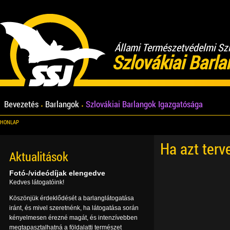
Állami Természetvédelmi Sz
Szlovákiai Barl
Bevezetés
Barlangok
Szlovákiai Barlangok Igazgatósága
HONLAP
Ha azt terv
Aktualitások
Fotó-/videódíjak elengedve
Kedves látogatóink!
Köszönjük érdeklődését a barlanglátogatása
iránt, és mivel szeretnénk, ha látogatása során
kényelmesen érezné magát, és intenzívebben
megtapasztalhatná a földalatti természet