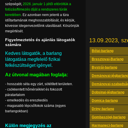
szépségét,
2026. január 1-jétől eltöröltük a
fotózás/filmezés díját a rendszeres túrák
keretében
. Ez azonban nem jelenti a túra
időtartamának meghosszabbítását, és kérjük,
kövesse idegenvezetőink utasításait. Köszönjük
megértését.
13.09.2023, sz
Figyelmeztetés és ajánlás látogatók
számára
Bélai-barlang
Kedves látogatók, a barlang
látogatása megfelelő fizikai
Bresztovai-Barlang
felkészültséget igényel.
Bystrái-barlang
Az útvonal magában foglalja:
Demänovai-jégbarlan
- hosszabb séta egy zárt, sötétített területen.
Demänovai-szabadság
- csökkentett hőmérséklet és fokozott
Dobsinai-jégbarlang
páratartalom
- emelkedés és ereszkedés
Domica-barlang
- magasabb lépcsőfokok száma (egyes
Driny-barlang
barlangokban)
Gombaszögi-barlang
Külön megjegyzés az
Harmaneci-barlang