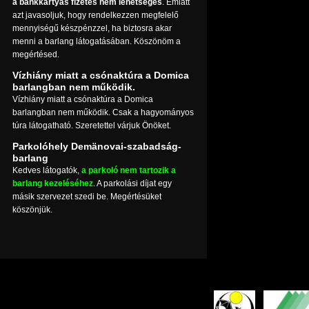
a bankkártyás fizetés nem lehetséges
. Emiatt
azt javasoljuk, hogy rendelkezzen megfelelő
mennyiségű készpénzzel, ha biztosra akar
menni a barlang látogatásában. Köszönöm a
megértésed.
Vízhiány miatt a csónaktúra a Domica
barlangban nem működik.
Vízhiány miatt a csónaktúra a Domica
barlangban nem működik. Csak a hagyományos
túra látogatható. Szeretettel várjuk Önöket.
Parkolóhely Demänovai-szabadság-
barlang
Kedves látogatók,
a parkoló nem tartozik a
barlang kezeléséhez
. A parkolási díjat egy
másik szervezet szedi be. Megértésüket
köszönjük.