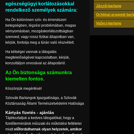
egészségügyi korlátozásokkal
Jászói-barlang
rendelkező személyek számára:
Ochtinai-aragonit-bar
Ha Ön különösen szív- és érrendszeri
Važeci-barlang
betegségben, légzési problémában, magas
vérnyomásban, mozgáskorlátozottságban
szenved, vagy rossz fizikai állapotban van,
kérjük, fontolja meg a túrán való részvételt.
Ha kétségei vannak a látogatás
megfelelőségével kapcsolatban, kérjük,
konzultáljon orvosával az állapotáról.
Az Ön biztonsága számunkra
kiemelten fontos.
Köszönjük megértését
Szlovák Barlangok Igazgatósága, a Szlovák
Köztársaság Állami Természetvédelmi Hatósága
Kártyás fizetés - ajánlás
Tájékoztatjuk a kedves látogatókat, hogy a
fizetőterminálok műszaki és működési feltételei
miatt
előfordulhatnak olyan helyzetek, amikor