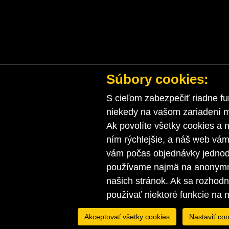
Súbory cookies:
S cieľom zabezpečiť riadne fu
niekedy na vašom zariadení ma
Ak povolíte všetky cookies a n
ním rýchlejšie, a náš web vá
vám počas objednávky jednodu
používame najmä na anonymnú
našich stránok. Ak sa rozhod
používať niektoré funkcie na 
Akceptovať všetky cookies
Nastaviť coo