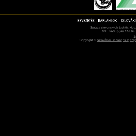
BEVEZETÉS
BARLANGOK
SZLOVÁKI
Správa slovenských jaskýň, Hodž
tel.: +421 (0)44 553 61
Z
Copyright ©
Szlovákiai Barlangok Igazg