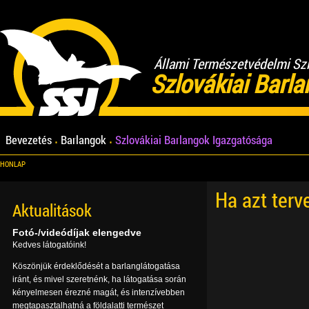
Állami Természetvédelmi Sz
Szlovákiai Barl
Bevezetés
Barlangok
Szlovákiai Barlangok Igazgatósága
HONLAP
Ha azt terv
Aktualitások
Fotó-/videódíjak elengedve
Kedves látogatóink!
Köszönjük érdeklődését a barlanglátogatása
iránt, és mivel szeretnénk, ha látogatása során
kényelmesen érezné magát, és intenzívebben
megtapasztalhatná a földalatti természet