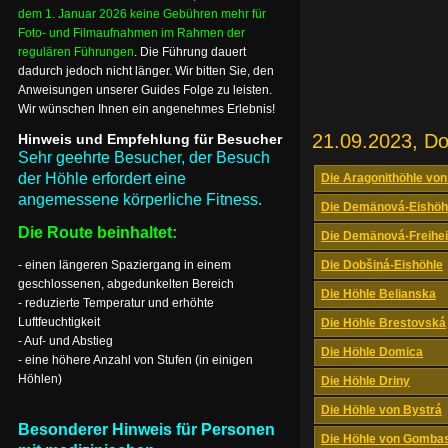
dem 1. Januar 2026 keine Gebühren mehr für
Foto- und Filmaufnahmen im Rahmen der
regulären Führungen
. Die Führung dauert
dadurch jedoch nicht länger. Wir bitten Sie, den
Anweisungen unserer Guides Folge zu leisten.
Wir wünschen Ihnen ein angenehmes Erlebnis!
21.09.2023, D
Hinweis und Empfehlung für Besucher
Sehr geehrte Besucher, der Besuch
der Höhle erfordert eine
Die Aragonithöhle von
angemessene körperliche Fitness.
Die Demänová-Eishöh
Die Route beinhaltet:
Die Demänová-Freihei
- einen längeren Spaziergang in einem
Die Dobšiná-Eishöhle
geschlossenen, abgedunkelten Bereich
Die Höhle Belianska
- reduzierte Temperatur und erhöhte
Luftfeuchtigkeit
Die Höhle Brestovská
- Auf- und Abstieg
Die Höhle Domica
- eine höhere Anzahl von Stufen (in einigen
Höhlen)
Die Höhle Driny
Die Höhle von Bystrá
Besonderer Hinweis für Personen
Die Höhle von Gomba