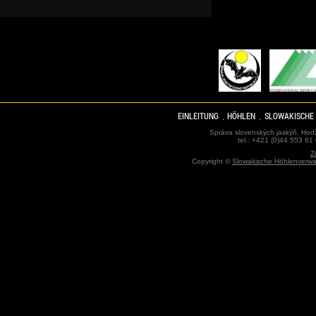
EINLEITUNG
HÖHLEN
SLOWAKISCHE
Správa slovenských jaskýň, Hodž
tel.: +421 (0)44 553 61
Z
Copyright ©
Slowakische Höhlenverwa