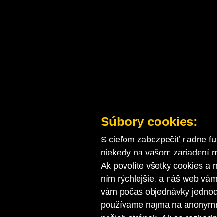
Súbory cookies:
S cieľom zabezpečiť riadne fu
niekedy na vašom zariadení ma
Ak povolíte všetky cookies a n
ním rýchlejšie, a náš web vá
vám počas objednávky jednodu
používame najmä na anonymnú