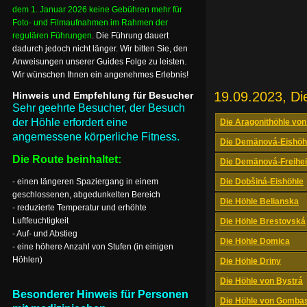
dem 1. Januar 2026 keine Gebühren mehr für
Foto- und Filmaufnahmen im Rahmen der
regulären Führungen
. Die Führung dauert
dadurch jedoch nicht länger. Wir bitten Sie, den
Anweisungen unserer Guides Folge zu leisten.
Wir wünschen Ihnen ein angenehmes Erlebnis!
19.09.2023, Di
Hinweis und Empfehlung für Besucher
Sehr geehrte Besucher, der Besuch
der Höhle erfordert eine
Die Aragonithöhle von
angemessene körperliche Fitness.
Die Demänová-Eishöh
Die Route beinhaltet:
Die Demänová-Freihei
- einen längeren Spaziergang in einem
Die Dobšiná-Eishöhle
geschlossenen, abgedunkelten Bereich
Die Höhle Belianska
- reduzierte Temperatur und erhöhte
Luftfeuchtigkeit
Die Höhle Brestovská
- Auf- und Abstieg
Die Höhle Domica
- eine höhere Anzahl von Stufen (in einigen
Höhlen)
Die Höhle Driny
Die Höhle von Bystrá
Besonderer Hinweis für Personen
Die Höhle von Gomba