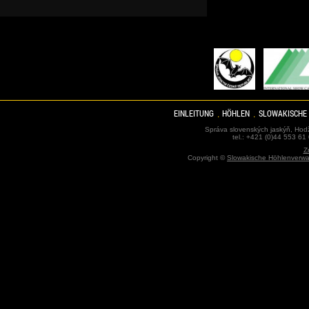
EINLEITUNG
HÖHLEN
SLOWAKISCHE
Správa slovenských jaskýň, Hodž
tel.: +421 (0)44 553 61
Z
Copyright ©
Slowakische Höhlenverwa