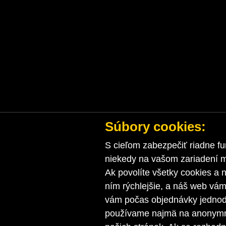
Súbory cookies:
S cieľom zabezpečiť riadne fu
niekedy na vašom zariadení ma
Ak povolíte všetky cookies a n
ním rýchlejšie, a náš web vá
vám počas objednávky jednodu
používame najmä na anonymnú