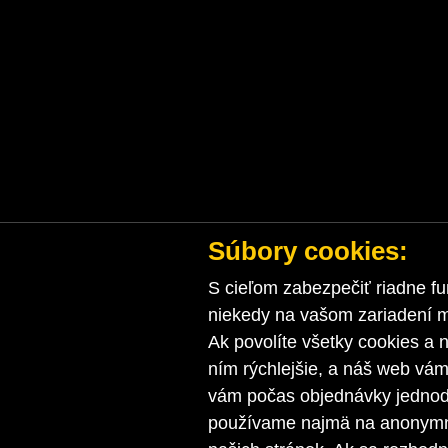
Súbory cookies:
S cieľom zabezpečiť riadne fu
niekedy na vašom zariadení ma
Ak povolíte všetky cookies a n
ním rýchlejšie, a náš web vá
vám počas objednávky jednodu
používame najmä na anonymnú