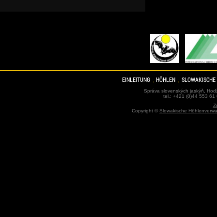
EINLEITUNG
HÖHLEN
SLOWAKISCHE
Správa slovenských jaskýň, Hodž
tel.: +421 (0)44 553 61
Z
Copyright ©
Slowakische Höhlenverwa