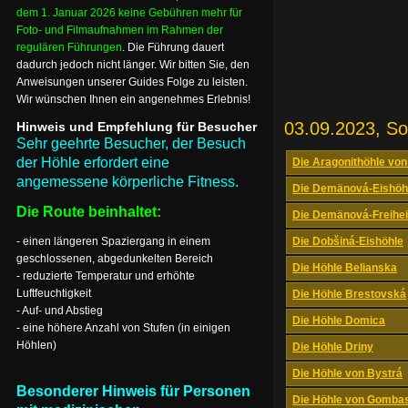
dem 1. Januar 2026 keine Gebühren mehr für
Foto- und Filmaufnahmen im Rahmen der
regulären Führungen
. Die Führung dauert
dadurch jedoch nicht länger. Wir bitten Sie, den
Anweisungen unserer Guides Folge zu leisten.
Wir wünschen Ihnen ein angenehmes Erlebnis!
03.09.2023, S
Hinweis und Empfehlung für Besucher
Sehr geehrte Besucher, der Besuch
der Höhle erfordert eine
Die Aragonithöhle von
angemessene körperliche Fitness.
Die Demänová-Eishöh
Die Route beinhaltet:
Die Demänová-Freihei
- einen längeren Spaziergang in einem
Die Dobšiná-Eishöhle
geschlossenen, abgedunkelten Bereich
Die Höhle Belianska
- reduzierte Temperatur und erhöhte
Luftfeuchtigkeit
Die Höhle Brestovská
- Auf- und Abstieg
Die Höhle Domica
- eine höhere Anzahl von Stufen (in einigen
Höhlen)
Die Höhle Driny
Die Höhle von Bystrá
Besonderer Hinweis für Personen
Die Höhle von Gomba