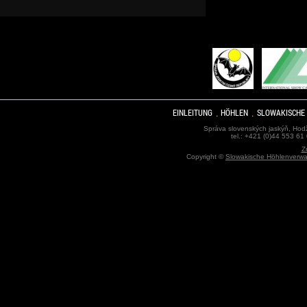
EINLEITUNG
HÖHLEN
SLOWAKISCHE
Správa slovenských jaskýň, Hodž
tel.: +421 (0)44 553 61
Z
Copyright ©
Slowakische Höhlenverwa