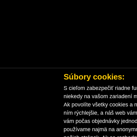
Súbory cookies:
S cieľom zabezpečiť riadne fu
niekedy na vašom zariadení ma
Ak povolíte všetky cookies a n
ním rýchlejšie, a náš web vá
vám počas objednávky jednodu
používame najmä na anonymnú