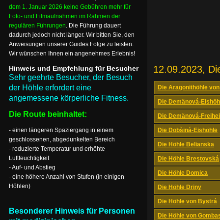
dem 1. Januar 2026 keine Gebühren mehr für
Foto- und Filmaufnahmen im Rahmen der
regulären Führungen
. Die Führung dauert
dadurch jedoch nicht länger. Wir bitten Sie, den
Anweisungen unserer Guides Folge zu leisten.
Wir wünschen Ihnen ein angenehmes Erlebnis!
12.09.2023, Di
Hinweis und Empfehlung für Besucher
Sehr geehrte Besucher, der Besuch
der Höhle erfordert eine
Die Aragonithöhle von
angemessene körperliche Fitness.
Die Demänová-Eishöh
Die Route beinhaltet:
Die Demänová-Freihei
- einen längeren Spaziergang in einem
Die Dobšiná-Eishöhle
geschlossenen, abgedunkelten Bereich
Die Höhle Belianska
- reduzierte Temperatur und erhöhte
Luftfeuchtigkeit
Die Höhle Brestovská
- Auf- und Abstieg
Die Höhle Domica
- eine höhere Anzahl von Stufen (in einigen
Höhlen)
Die Höhle Driny
Die Höhle von Bystrá
Besonderer Hinweis für Personen
Die Höhle von Gomba