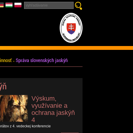
innosť
Správa slovenských jaskýň
ýň
Výskum,
využívanie a
ochrana jaskýň
4
erátov z 4. vedeckej konferencie