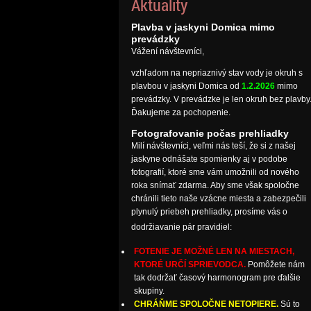
Aktuality
Plavba v jaskyni Domica mimo
prevádzky
Vážení návštevníci,
vzhľadom na nepriaznivý stav vody je okruh s
plavbou v jaskyni Domica od
1.2.2026
mimo
prevádzky. V prevádzke je len okruh bez plavby
Ďakujeme za pochopenie.
Fotografovanie počas prehliadky
Milí návštevníci, veľmi nás teší, že si z našej
jaskyne odnášate spomienky aj v podobe
fotografií, ktoré sme vám umožnili od nového
roka snímať zdarma. Aby sme však spoločne
chránili tieto naše vzácne miesta a zabezpečili
plynulý priebeh prehliadky, prosíme vás o
dodržiavanie pár pravidiel:
FOTENIE JE MOŽNÉ LEN NA MIESTACH,
KTORÉ URČÍ SPRIEVODCA.
Pomôžete nám
tak dodržať časový harmonogram pre ďalšie
skupiny.
CHRÁŇME SPOLOČNE NETOPIERE.
Sú to