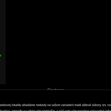
e
k
Partner
webovej lokality ukladáme niekedy na vašom zariadení malé dátové súbory, tzv. co