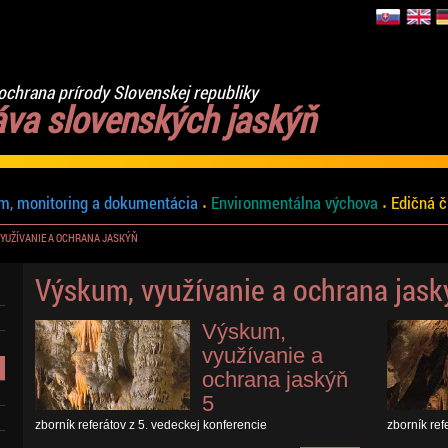
ochrana prírody Slovenskej republiky
áva slovenských jaskýň
m, monitoring a dokumentácia
Environmentálna výchova
Edičná č
YUŽÍVANIE A OCHRANA JASKÝŇ
Výskum, využívanie a ochrana jask
Výskum,
využívanie a
ochrana jaskýň
5
zborník referátov z 5. vedeckej konferencie
zborník ref