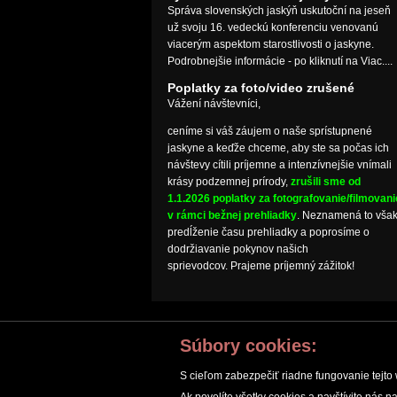
Správa slovenských jaskýň uskutoční na jeseň
už svoju 16. vedeckú konferenciu venovanú
viacerým aspektom starostlivosti o jaskyne.
Podrobnejšie informácie - po kliknutí na Viac....
Poplatky za foto/video zrušené
Vážení návštevníci,
ceníme si váš záujem o naše sprístupnené
jaskyne a keďže chceme, aby ste sa počas ich
návštevy cítili príjemne a intenzívnejšie vnímali
krásy podzemnej prírody,
zrušili sme od
1.1.2026 poplatky za fotografovanie/filmovani
v rámci bežnej prehliadky
. Neznamená to vša
predĺženie času prehliadky a poprosíme o
dodržiavanie pokynov našich
sprievodcov. Prajeme príjemný zážitok!
Súbory cookies:
S cieľom zabezpečiť riadne fungovanie tejto 