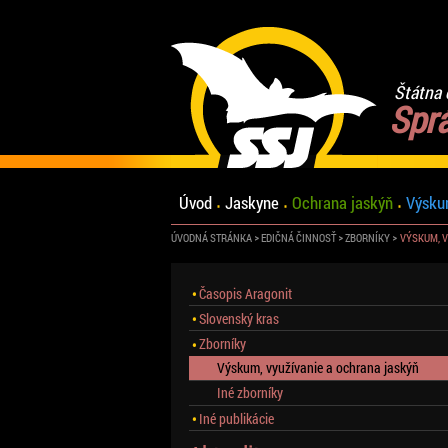
Štátna 
Spr
Úvod
Jaskyne
Ochrana jaskýň
Výsku
ÚVODNÁ STRÁNKA
EDIČNÁ ČINNOSŤ
ZBORNÍKY
VÝSKUM, V
Časopis Aragonit
Slovenský kras
Zborníky
Výskum, využívanie a ochrana jaskýň
Iné zborníky
Iné publikácie