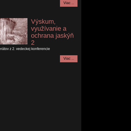
Viac ...
Výskum,
využívanie a
ochrana jaskýň
2
erátov z 2. vedeckej konferencie
Viac ...