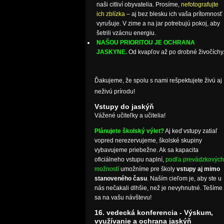
naši citliví obyvatelia. Prosíme,
nefotografujte
ich zblízka
– aj bez blesku ich vaša prítomnosť
vyrušuje. V zime a na jar potrebujú pokoj, aby
šetrili vzácnu energiu.
NAŠOU PRIORITOU JE OCHRANA
JASKYNE.
Od kvapľov až po drobné živočíchy
Ďakujeme, že spolu s nami rešpektujete živú aj
neživú prírodu!
Vstupy do jaskýň
Vážené učiteľky a učitelia!
Plánujete školský výlet?
Aj keď vstupy zatiaľ
vopred nerezervujeme, školské skupiny
vybavujeme priebežne. Ak sa kapacita
oficiálneho vstupu naplní,
podľa prevádzkových
možností
umožníme pre školy
vstupy aj mimo
stanoveného času
. Naším cieľom je, aby ste u
nás nečakali dlhšie, než je nevyhnutné. Tešíme
sa na vašu návštevu!
16. vedecká konferencia - Výskum,
využívanie a ochrana jaskýň