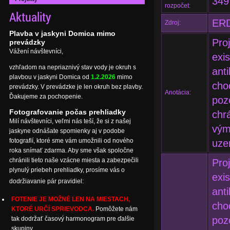
349
rozpočet:
Aktuality
ERD
Zdroj:
Plavba v jaskyni Domica mimo
Pro
prevádzky
Vážení návštevníci,
exi
vzhľadom na nepriaznivý stav vody je okruh s
ant
plavbou v jaskyni Domica od
1.2.2026
mimo
cho
prevádzky. V prevádzke je len okruh bez plavby.
Anotácia:
Ďakujeme za pochopenie.
poz
Fotografovanie počas prehliadky
chr
Milí návštevníci, veľmi nás teší, že si z našej
vým
jaskyne odnášate spomienky aj v podobe
fotografií, ktoré sme vám umožnili od nového
uze
roka snímať zdarma. Aby sme však spoločne
chránili tieto naše vzácne miesta a zabezpečili
Pro
plynulý priebeh prehliadky, prosíme vás o
exi
dodržiavanie pár pravidiel:
ant
FOTENIE JE MOŽNÉ LEN NA MIESTACH,
cho
KTORÉ URČÍ SPRIEVODCA.
Pomôžete nám
poz
tak dodržať časový harmonogram pre ďalšie
skupiny.