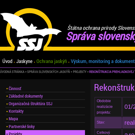
Štátna ochrana prírody Slovens
Správa slovensk
Úvod
Jaskyne
Ochrana jaskýň
Výskum, monitoring a dokument
ÚVODNÁ STRÁNKA
SPRÁVA SLOVENSKÝCH JASKÝŇ
PROJEKTY
REKONŠTRUKCIA PREHLIADKOVEJ 
Rekonštrukc
Činnosť
Základné dokumenty
Obdobie
Organizačná štruktúra SSJ
01/
realizácie
Kontakty
projektu:
Mapa
rea
Stav:
Partnerské linky
Celkový
Projekty