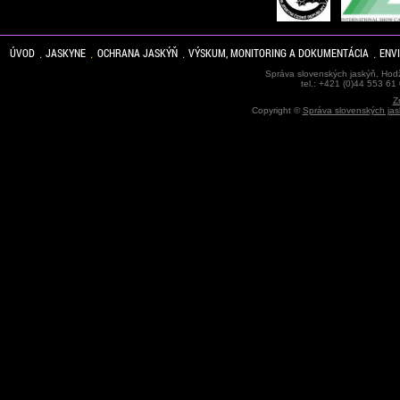
ÚVOD
JASKYNE
OCHRANA JASKÝŇ
VÝSKUM, MONITORING A DOKUMENTÁCIA
ENV
Správa slovenských jaskýň, Hodž
tel.: +421 (0)44 553 61
Z
Copyright ©
Správa slovenských jas