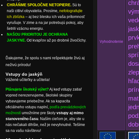
chr
CHRÁŇME SPOLOČNE NETOPIERE.
Sú to
vým
naši citliví obyvatelia. Prosíme,
nefotografujte
ich zblízka
– aj bez blesku ich vaša prítomnosť
ved
vyrušuje. V zime a na jar potrebujú pokoj, aby
jas
šetrili vzácnu energiu.
NAŠOU PRIORITOU JE OCHRANA
prv
JASKYNE.
Od kvapľov až po drobné živočíchy.
Vyhodnotenie
pre
spr
Ďakujeme, že spolu s nami rešpektujete živú aj
dos
neživú prírodu!
zle
Vstupy do jaskýň
hľa
Vážené učiteľky a učitelia!
prí
Plánujete školský výlet?
Aj keď vstupy zatiaľ
vopred nerezervujeme, školské skupiny
mat
vybavujeme priebežne. Ak sa kapacita
jedn
oficiálneho vstupu naplní,
podľa prevádzkových
možností
umožníme pre školy
vstupy aj mimo
pod
stanoveného času
. Naším cieľom je, aby ste u
dob
nás nečakali dlhšie, než je nevyhnutné. Tešíme
sa na vašu návštevu!