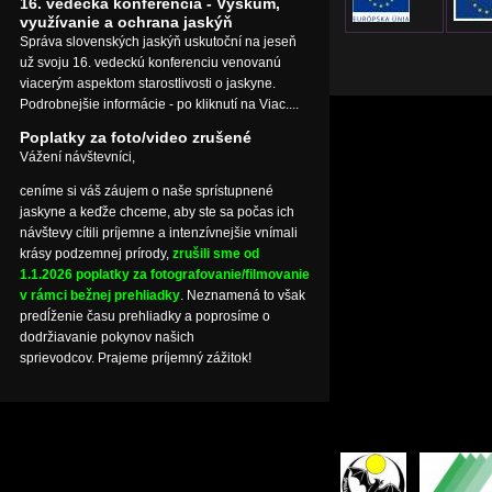
16. vedecká konferencia - Výskum,
využívanie a ochrana jaskýň
Správa slovenských jaskýň uskutoční na jeseň
už svoju 16. vedeckú konferenciu venovanú
viacerým aspektom starostlivosti o jaskyne.
Podrobnejšie informácie - po kliknutí na Viac....
Poplatky za foto/video zrušené
Vážení návštevníci,
ceníme si váš záujem o naše sprístupnené
jaskyne a keďže chceme, aby ste sa počas ich
návštevy cítili príjemne a intenzívnejšie vnímali
krásy podzemnej prírody,
zrušili sme od
1.1.2026 poplatky za fotografovanie/filmovanie
v rámci bežnej prehliadky
. Neznamená to však
predĺženie času prehliadky a poprosíme o
dodržiavanie pokynov našich
sprievodcov. Prajeme príjemný zážitok!